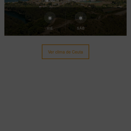
VIE
SÁB
Ver clima de Ceuta