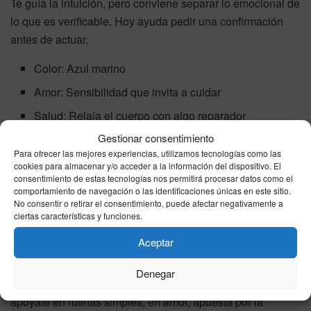
Te guía la intuición, pero conviene separar lo emocional de
lo que es verificable. Hoy ayuda pedir una confirmación
antes de actuar.
Color: Azul marino
Amor: Sensibilidad que invita a cuidar
Salud: Relaja el cuerpo con algo reparador
Gestionar consentimiento
Dinero: Evita gastos impulsivos
Para ofrecer las mejores experiencias, utilizamos tecnologías como las
Número de la suerte: 12
cookies para almacenar y/o acceder a la información del dispositivo. El
consentimiento de estas tecnologías nos permitirá procesar datos como el
comportamiento de navegación o las identificaciones únicas en este sitio.
Lee tu horóscopo semanal completo de Piscis
No consentir o retirar el consentimiento, puede afectar negativamente a
ciertas características y funciones.
Consejo astral para hoy
Aceptar
El mejor movimiento del jueves 9 de julio de 2026 es elegir
Denegar
una sola prioridad y sostenerla con calma. En salud,
apóyate en rutinas simples; en amor, apuesta por la