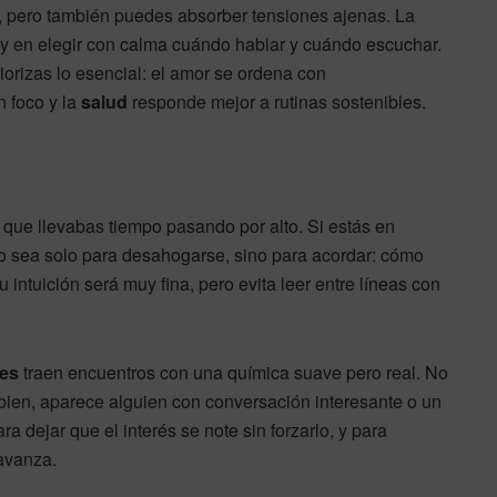
, pero también puedes absorber tensiones ajenas. La
a y en elegir con calma cuándo hablar y cuándo escuchar.
iorizas lo esencial: el amor se ordena con
n foco y la
salud
responde mejor a rutinas sostenibles.
 que llevabas tiempo pasando por alto. Si estás en
no sea solo para desahogarse, sino para acordar: cómo
u intuición será muy fina, pero evita leer entre líneas con
nes
traen encuentros con una química suave pero real. No
 bien, aparece alguien con conversación interesante o un
 dejar que el interés se note sin forzarlo, y para
 avanza.