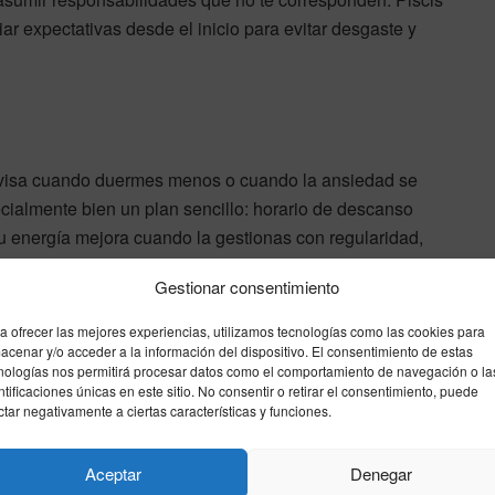
r expectativas desde el inicio para evitar desgaste y
e avisa cuando duermes menos o cuando la ansiedad se
ialmente bien un plan sencillo: horario de descanso
 Tu energía mejora cuando la gestionas con regularidad,
Gestionar consentimiento
Además, presta atención a la sensibilidad del sistema
a ofrecer las mejores experiencias, utilizamos tecnologías como las cookies para
acenar y/o acceder a la información del dispositivo. El consentimiento de estas
digestivo y a la tensión emocional. Una caminata al final
nologías nos permitirá procesar datos como el comportamiento de navegación o la
del día, respiración consciente o un baño relajante
ntificaciones únicas en este sitio. No consentir o retirar el consentimiento, puede
pueden marcar diferencia. Si notas cansancio
ctar negativamente a ciertas características y funciones.
persistente, elige revisiones preventivas y no lo dejes
para más adelante.
Aceptar
Denegar