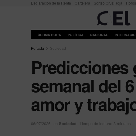
Declaración de la Renta
Cartelera
Sorteo Cruz Roja
Horó
ÚLTIMA HORA
POLÍTICA
NACIONAL
INTERNACI
Portada
Sociedad
Predicciones 
semanal del 6 
amor y trabaj
06/07/2026
en
Sociedad
Tiempo de lectura: 3 minutos