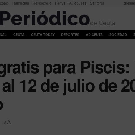
scopo
Farmacias
Helicóptero
Ferrys
Autobuses
Santoral
doming
ONAL
CEUTA
CEUTA TODAY
DEPORTES
AD CEUTA
SOCIEDAD
gratis para Piscis
al 12 de julio de 2
o
A
A