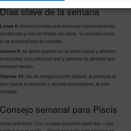
Días clave de la semana
Lunes 6:
buena jornada para encauzar conversaciones
pendientes y marcar límites con tacto. Tu empatía suma
si va acompañada de claridad.
Jueves 9:
se abren puertas en el plano social y afectivo:
encuentros con potencial real y señales de afinidad que
merecen tiempo.
Viernes 10:
día de reorganización laboral: si priorizas lo
que mueve el proyecto y ajustas expectativas, te sale
rentable.
Consejo semanal para Piscis
ecisiones prácticas. Con un paso pequeño cada día —una
na rutina que te cuide— Piscis convierte esta semana en