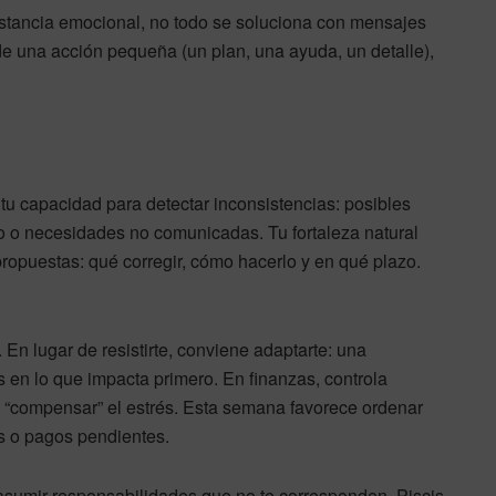
 distancia emocional, no todo se soluciona con mensajes
de una acción pequeña (un plan, una ayuda, un detalle),
tu capacidad para detectar inconsistencias: posibles
o o necesidades no comunicadas. Tu fortaleza natural
propuestas: qué corregir, cómo hacerlo y en qué plazo.
En lugar de resistirte, conviene adaptarte: una
as en lo que impacta primero. En finanzas, controla
“compensar” el estrés. Esta semana favorece ordenar
s o pagos pendientes.
 asumir responsabilidades que no te corresponden. Piscis