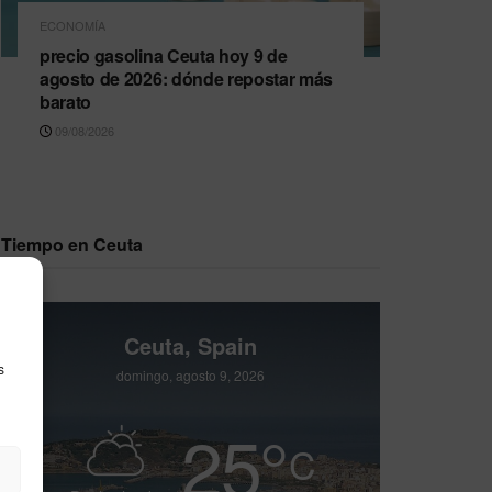
ECONOMÍA
precio gasolina Ceuta hoy 9 de
agosto de 2026: dónde repostar más
barato
09/08/2026
Tiempo en Ceuta
Ceuta, Spain
s
domingo, agosto 9, 2026
25
°
C