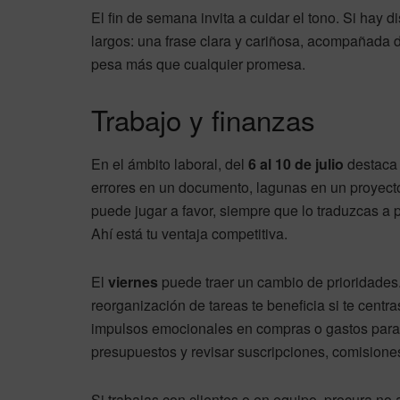
El fin de semana invita a cuidar el tono. Si hay
largos: una frase clara y cariñosa, acompañada 
pesa más que cualquier promesa.
Trabajo y finanzas
En el ámbito laboral, del
6 al 10 de julio
destaca 
errores en un documento, lagunas en un proyect
puede jugar a favor, siempre que lo traduzcas a 
Ahí está tu ventaja competitiva.
El
viernes
puede traer un cambio de prioridades. 
reorganización de tareas te beneficia si te centr
impulsos emocionales en compras o gastos para 
presupuestos y revisar suscripciones, comisione
Si trabajas con clientes o en equipo, procura no