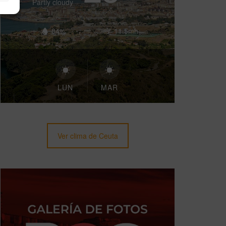
Partly cloudy
84%
11.5mh
LUN
MAR
Ver clima de Ceuta