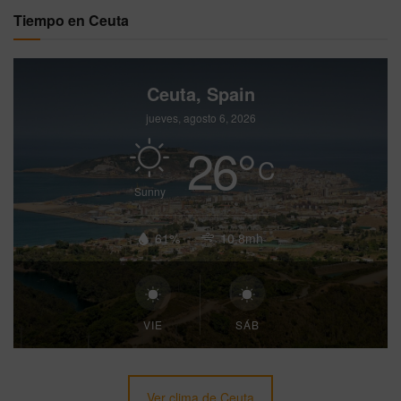
Tiempo en Ceuta
Ceuta, Spain
jueves, agosto 6, 2026
26
°
C
Sunny
61%
10.8mh
VIE
SÁB
Ver clima de Ceuta