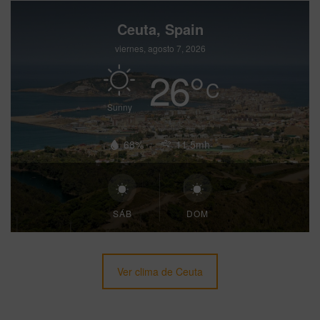
Ceuta, Spain
viernes, agosto 7, 2026
26
°
C
Sunny
68%
11.5mh
SÁB
DOM
Ver clima de Ceuta