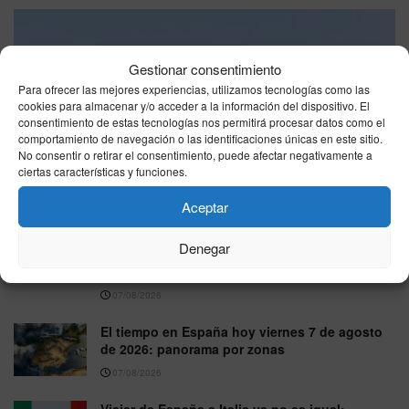
Gestionar consentimiento
Para ofrecer las mejores experiencias, utilizamos tecnologías como las
cookies para almacenar y/o acceder a la información del dispositivo. El
consentimiento de estas tecnologías nos permitirá procesar datos como el
Las ayudas por viviendas destruidas en los incendios
comportamiento de navegación o las identificaciones únicas en este sitio.
llegan hasta 15.120 euros y exigen que sea la residencia
No consentir o retirar el consentimiento, puede afectar negativamente a
habitual
ciertas características y funciones.
07/08/2026
Aceptar
España se parte en dos este viernes: hasta 41
Denegar
grados en el sur mientras el norte esquiva el
calor extremo
07/08/2026
El tiempo en España hoy viernes 7 de agosto
de 2026: panorama por zonas
07/08/2026