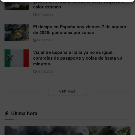
grados en el sur mientras el norte esquiva el
calor extremo
07/08/2026
El tiempo en España hoy viernes 7 de agosto
de 2026: panorama por zonas
07/08/2026
Viajar de España a Italia ya no es igual:
controles de pasaporte y colas de hasta 90
minutos
06/08/2026
VER MÁS
Última hora