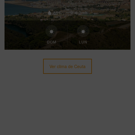
88%
8.3mh
DOM
LUN
Ver clima de Ceuta