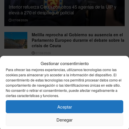
Interior refuerza Ceuta con otros 45 agentes de la UIP y
eleva a 270 el despliegue policial
07/08/2026
Melilla reprocha al Gobierno su ausencia en el
Parlamento Europeo durante el debate sobre la
crisis de Ceuta
07/08/2026
Gestionar consentimiento
La Armada refuerza Ceuta con las fragatas
Para ofrecer las mejores experiencias, utilizamos tecnologías como las
‘Santa María’ y ‘Navarra’ junto al patrullero
cookies para almacenar y/o acceder a la información del dispositivo. El
‘Rayo’
consentimiento de estas tecnologías nos permitirá procesar datos como el
07/08/2026
comportamiento de navegación o las identificaciones únicas en este sitio.
No consentir o retirar el consentimiento, puede afectar negativamente a
Las ayudas por viviendas destruidas en los
ciertas características y funciones.
incendios llegan hasta 15.120 euros y exigen
que sea la residencia habitual
Aceptar
07/08/2026
Denegar
España se parte en dos este viernes: hasta 41