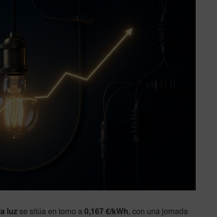
a luz
se sitúa en torno a
0,167 €/kWh
, con una jornada