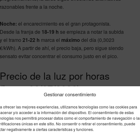
razonables frente a la noche.
Noche:
el encarecimiento es el gran protagonista.
Desde la franja de
18-19 h
se empieza a notar la subida
y el tramo
21-22 h
marca el
máximo
del día (0,3023
€/kWh). A partir de ahí, el precio baja, pero sigue siendo
sensato evitar concentrar el consumo justo en el pico.
Precio de la luz por horas
(lunes 06/07/2026)
Gestionar consentimiento
00:00 – 01:00: 0.1567 €/kWh
a ofrecer las mejores experiencias, utilizamos tecnologías como las cookies para
acenar y/o acceder a la información del dispositivo. El consentimiento de estas
01:00 – 02:00: 0.1516 €/kWh
nologías nos permitirá procesar datos como el comportamiento de navegación o la
ntificaciones únicas en este sitio. No consentir o retirar el consentimiento, puede
02:00 – 03:00: 0.1511 €/kWh
ctar negativamente a ciertas características y funciones.
03:00 – 04:00: 0.1526 €/kWh