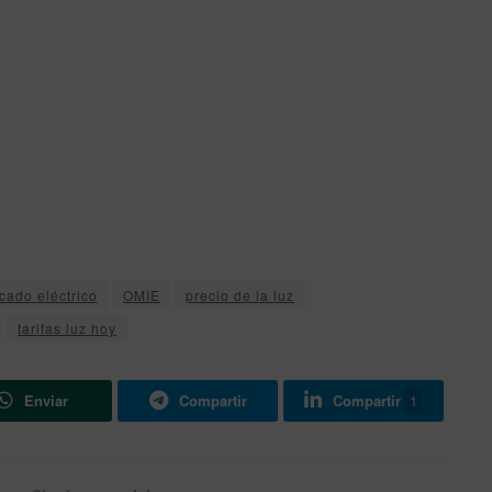
cado eléctrico
OMIE
precio de la luz
tarifas luz hoy
Enviar
Compartir
Compartir
1