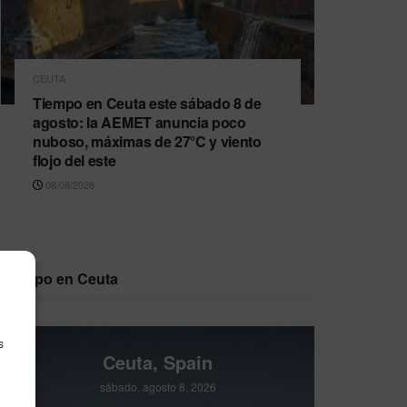
CEUTA
Tiempo en Ceuta este sábado 8 de
agosto: la AEMET anuncia poco
nuboso, máximas de 27°C y viento
flojo del este
08/08/2026
Tiempo en Ceuta
s
Ceuta, Spain
sábado, agosto 8, 2026