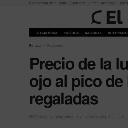
Declaración de la Renta
Cartelera
Sorteo Cruz Roja
Horó
ÚLTIMA HORA
POLÍTICA
NACIONAL
INTERNACI
Portada
Economía
Precio de la l
ojo al pico de
regaladas
06/07/2026
en
Economía
Tiempo de lectura: 2 minutos