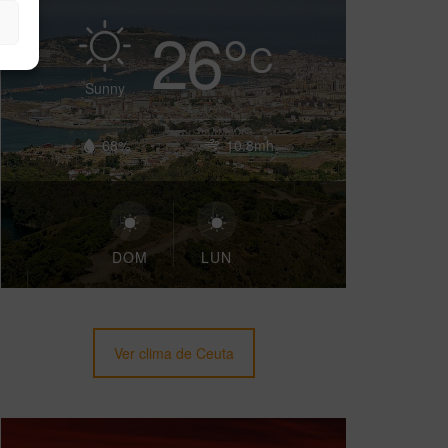
26
°
C
Sunny
68%
10.8mh
DOM
LUN
Ver clima de Ceuta