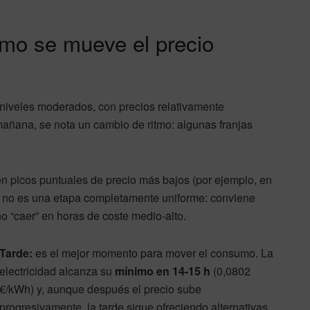
ómo se mueve el precio
 niveles moderados, con precios relativamente
 mañana, se nota un cambio de ritmo: algunas franjas
en picos puntuales de precio más bajos (por ejemplo, en
 no es una etapa completamente uniforme: conviene
o “caer” en horas de coste medio-alto.
Tarde:
es el mejor momento para mover el consumo. La
electricidad alcanza su
mínimo en 14-15 h
(0,0802
€/kWh) y, aunque después el precio sube
progresivamente, la tarde sigue ofreciendo alternativas