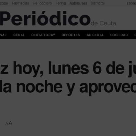
scopo
Farmacias
Helicóptero
Ferrys
Autobuses
Santoral
sábad
ONAL
CEUTA
CEUTA TODAY
DEPORTES
AD CEUTA
SOCIEDAD
uz hoy, lunes 6 de j
 la noche y aprove
A
A