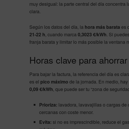
muy desigual: la parte central del día concentra 
clara.
Según los datos del día, la
hora más barata
es 
21-22 h
, cuando marca
0,3023 €/kWh
. Si puede
franja barata y limitar lo más posible la ventana 
Horas clave para ahorrar 
Para bajar la factura, la referencia del día es clar
es el
pico máximo
de la jornada. En medio, ha
0,09 €/kWh
, que puede ser tu “zona de segurida
Prioriza:
lavadora, lavavajillas o cargas d
cercanas con coste menor.
Evita:
si no es imprescindible, reduce el ga