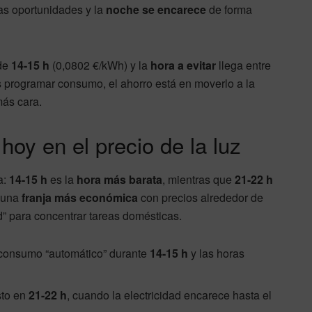
las oportunidades y la
noche se encarece
de forma
de
14-15 h
(0,0802 €/kWh) y la
hora a evitar
llega entre
s programar consumo, el ahorro está en moverlo a la
más cara.
hoy en el precio de la luz
a:
14-15 h
es la
hora más barata
, mientras que
21-22 h
y una
franja más económica
con precios alrededor de
d” para concentrar tareas domésticas.
e consumo “automático” durante
14-15 h
y las horas
sto en
21-22 h
, cuando la electricidad encarece hasta el