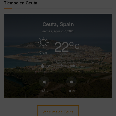
Tiempo en Ceuta
Ceuta, Spain
viernes, agosto 7, 2026
22
°
C
Clear
72%
4.7mh
SÁB
DOM
Ver clima de Ceuta