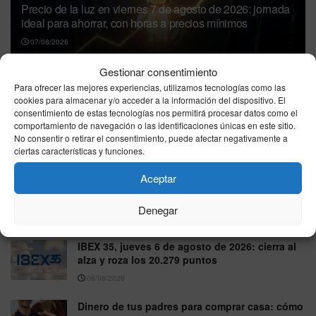
Precio de la luz en viernes 7 de agosto de 2026: jornada
ideal para ahorrar, con horas a precios mínimos
07/08/2026
Gestionar consentimiento
Para ofrecer las mejores experiencias, utilizamos tecnologías como las
cookies para almacenar y/o acceder a la información del dispositivo. El
consentimiento de estas tecnologías nos permitirá procesar datos como el
comportamiento de navegación o las identificaciones únicas en este sitio.
No consentir o retirar el consentimiento, puede afectar negativamente a
ciertas características y funciones.
precio gasolina Ceuta: viernes 7 de agosto de 2026,
Aceptar
repaso de las tarifas más bajas y caras
Denegar
07/08/2026
IBEX 35, jueves 6 de agosto de 2026: cierra al
alza y roza los 20.279 puntos
06/08/2026
Dinero de tus padres para comprar casa: cómo