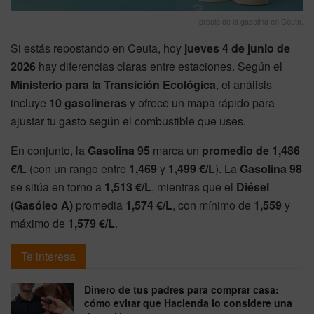
precio de la gasolina en Ceuta.
Si estás repostando en Ceuta, hoy
jueves 4 de junio de
2026
hay diferencias claras entre estaciones. Según el
Ministerio para la Transición Ecológica
, el análisis
incluye
10 gasolineras
y ofrece un mapa rápido para
ajustar tu gasto según el combustible que uses.
En conjunto, la
Gasolina 95
marca un
promedio de 1,486
€/L
(con un rango entre
1,469
y
1,499 €/L
). La
Gasolina 98
se sitúa en torno a
1,513 €/L
, mientras que el
Diésel
(Gasóleo A)
promedia
1,574 €/L
, con mínimo de
1,559
y
máximo de
1,579 €/L
.
Te interesa
Dinero de tus padres para comprar casa:
cómo evitar que Hacienda lo considere una