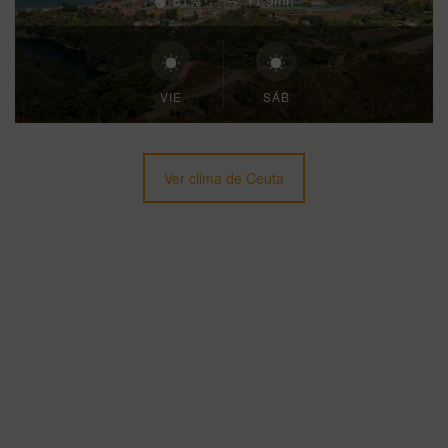
61%
11.9mh
VIE
SÁB
Ver clima de Ceuta