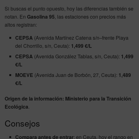
Si buscas el punto opuesto, hoy las diferencias también se
notan. En
Gasolina 95
, las estaciones con precios más
altos registran:
CEPSA
(Avenida Martínez Catena s/n–frente Playa
del Chorrillo, s/n, Ceuta):
1,499 €/L
CEPSA
(Avenida González Tablas, s/n, Ceuta):
1,499
€/L
MOEVE
(Avenida Juan de Borbón, 27, Ceuta):
1,489
€/L
Origen de la información:
Ministerio para la Transición
Ecológica
.
Consejos
Compara antes de entrar
: en Ceuta, hoy el rango en