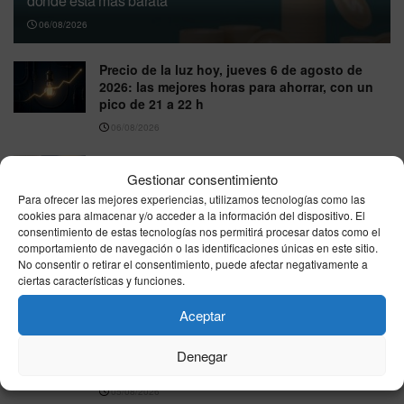
dónde está más barata
06/08/2026
Precio de la luz hoy, jueves 6 de agosto de
2026: las mejores horas para ahorrar, con un
pico de 21 a 22 h
06/08/2026
IBEX 35 hoy miércoles 5 de agosto de 2026:
Gestionar consentimiento
cierra al alza hasta 20.057 puntos
Para ofrecer las mejores experiencias, utilizamos tecnologías como las
05/08/2026
cookies para almacenar y/o acceder a la información del dispositivo. El
consentimiento de estas tecnologías nos permitirá procesar datos como el
Trabajo atribuye a personas recién
comportamiento de navegación o las identificaciones únicas en este sitio.
regularizadas unas 15.000 de las nuevas altas
No consentir o retirar el consentimiento, puede afectar negativamente a
del paro en julio
ciertas características y funciones.
05/08/2026
Aceptar
El Gobierno eleva en casi 30.000 millones el
presupuesto destinado a amortizar deuda
Denegar
pública en 2026
05/08/2026