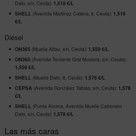
Dato, s/n, Ceuta):
1,518 €/L
SHELL
(Avenida Martínez Catena, 6, Ceuta):
1,518
€/L
Diésel
ON365
(Muelle Alfau, s/n, Ceuta):
1,559 €/L
ON365
(Avenida Teniente Gral Muslera, s/n, Ceuta):
1,559 €/L
SHELL
(Muelle Dato, 8, Ceuta):
1,578 €/L
CEPSA
(Avenida González Tablas, s/n, Ceuta):
1,578
€/L
SHELL
(Punta Almina, Avenida Muelle Cañonero
Dato, s/n, Ceuta):
1,578 €/L
Las más caras