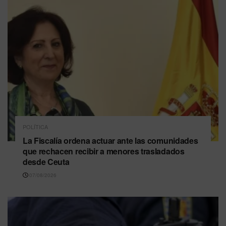
POLÍTICA
La Fiscalía ordena actuar ante las comunidades
que rechacen recibir a menores trasladados
desde Ceuta
07/08/2026