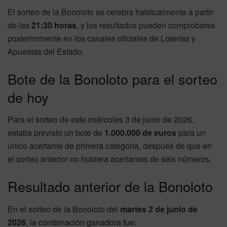
El sorteo de la Bonoloto se celebra habitualmente a partir
de las
21:30 horas
, y los resultados pueden comprobarse
posteriormente en los canales oficiales de Loterías y
Apuestas del Estado.
Bote de la Bonoloto para el sorteo
de hoy
Para el sorteo de este miércoles 3 de junio de 2026,
estaba previsto un bote de
1.000.000 de euros
para un
único acertante de primera categoría, después de que en
el sorteo anterior no hubiera acertantes de seis números.
Resultado anterior de la Bonoloto
En el sorteo de la Bonoloto del
martes 2 de junio de
2026
, la combinación ganadora fue: