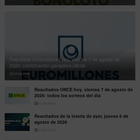
Resultado Euromillones hoy, viernes 7 de agosto de
2026: combinación ganadora oficial
07/08/2026
Resultados ONCE hoy, viernes 7 de agosto de
2026: todos los sorteos del día
07/08/2026
Resultados de la lotería de ayer, jueves 6 de
agosto de 2026
07/08/2026