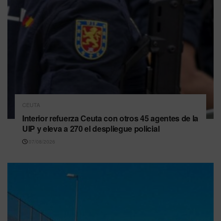
CEUTA
Interior refuerza Ceuta con otros 45 agentes de la
UIP y eleva a 270 el despliegue policial
07/08/2026