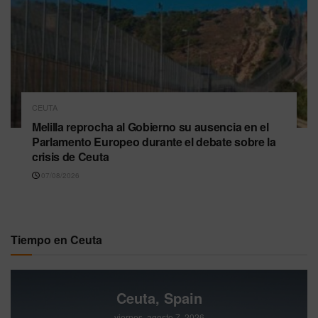
CEUTA
Melilla reprocha al Gobierno su ausencia en el
Parlamento Europeo durante el debate sobre la
crisis de Ceuta
07/08/2026
Tiempo en Ceuta
Ceuta, Spain
viernes, agosto 7, 2026