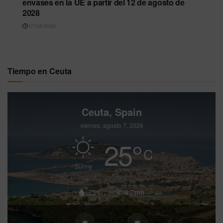
envases en la UE a partir del 12 de agosto de
2028
07/08/2026
Tiempo en Ceuta
Ceuta, Spain
viernes, agosto 7, 2026
25
°
C
Sunny
73%
9.7mh