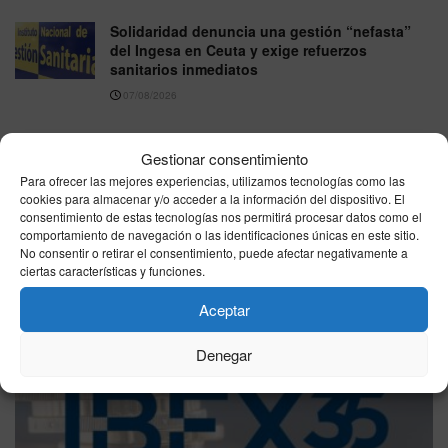
Solidaridad denuncia una gestión “nefasta”
del Ingesa en Ceuta y exige refuerzos
sanitarios inmediatos
07/08/2026
Gestionar consentimiento
VER MÁS
Para ofrecer las mejores experiencias, utilizamos tecnologías como las
cookies para almacenar y/o acceder a la información del dispositivo. El
consentimiento de estas tecnologías nos permitirá procesar datos como el
Última hora
comportamiento de navegación o las identificaciones únicas en este sitio.
No consentir o retirar el consentimiento, puede afectar negativamente a
ciertas características y funciones.
Aceptar
Denegar