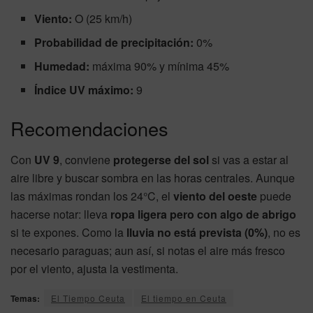
Viento:
O (25 km/h)
Probabilidad de precipitación:
0%
Humedad:
máxima 90% y mínima 45%
Índice UV máximo:
9
Recomendaciones
Con
UV 9
, conviene
protegerse del sol
si vas a estar al
aire libre y buscar sombra en las horas centrales. Aunque
las máximas rondan los 24°C, el
viento del oeste
puede
hacerse notar: lleva
ropa ligera pero con algo de abrigo
si te expones. Como la
lluvia no está prevista (0%)
, no es
necesario paraguas; aun así, si notas el aire más fresco
por el viento, ajusta la vestimenta.
Temas:
El Tiempo Ceuta
El tiempo en Ceuta