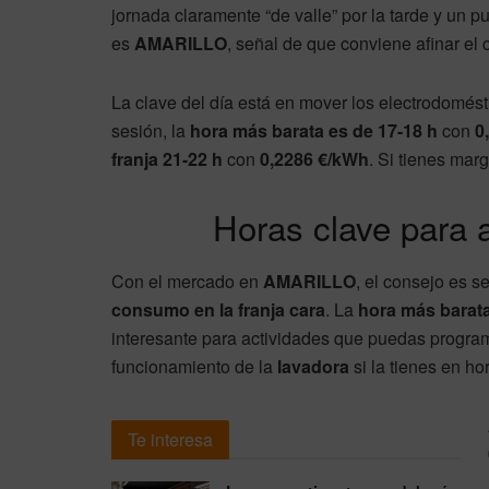
jornada claramente “de valle” por la tarde y un p
es
AMARILLO
, señal de que conviene afinar el
La clave del día está en mover los electrodomésti
sesión, la
hora más barata es de 17-18 h
con
0
franja 21-22 h
con
0,2286 €/kWh
. Si tienes mar
Horas clave para 
Con el mercado en
AMARILLO
, el consejo es se
consumo en la franja cara
. La
hora más barat
interesante para actividades que puedas progra
funcionamiento de la
lavadora
si la tienes en hor
Te interesa