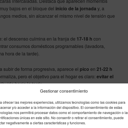
caras intercaladas. Destaca que aparecen momentos
muy bajos en el bloque del
inicio de la jornada
y, a
n rangos medios, sin alcanzar el mismo nivel de tensión que
e: el descenso culmina en la franja de
17-18 h
con
trar consumos domésticos programables (lavadora,
a hora de la tarde).
 a subir de forma progresiva, aparece el
pico
en
21-22 h
normaliza, pero el objetivo para el hogar es claro:
evitar el
ribuirlo hacia la tarde.
Gestionar consentimiento
as (jueves 4 de junio de 2026)
a ofrecer las mejores experiencias, utilizamos tecnologías como las cookies para
acenar y/o acceder a la información del dispositivo. El consentimiento de estas
nologías nos permitirá procesar datos como el comportamiento de navegación o la
ntificaciones únicas en este sitio. No consentir o retirar el consentimiento, puede
ctar negativamente a ciertas características y funciones.