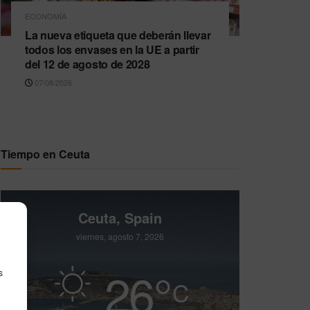
ECONOMÍA
La nueva etiqueta que deberán llevar
todos los envases en la UE a partir
del 12 de agosto de 2028
07/08/2026
Tiempo en Ceuta
Ceuta, Spain
viernes, agosto 7, 2026
26
°
s
C