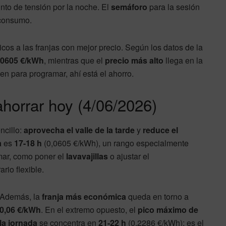
unto de tensión por la noche. El
semáforo
para la sesión
 consumo.
cos a las franjas con mejor precio. Según los datos de la
,0605 €/kWh
, mientras que el
precio más alto
llega en la
gen para programar, ahí está el ahorro.
ahorrar hoy (4/06/2026)
ncillo:
aprovecha el valle de la tarde
y
reduce el
a
es
17-18 h
(0,0605 €/kWh), un rango especialmente
mar, como poner el
lavavajillas
o ajustar el
ario flexible.
Además, la
franja más económica
queda en torno a
0,06 €/kWh
. En el extremo opuesto, el
pico máximo de
la jornada
se concentra en
21-22 h
(0,2286 €/kWh): es el