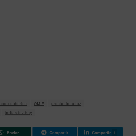
cado eléctrico
OMIE
precio de la luz
tarifas luz hoy
Enviar
Compartir
Compartir
1