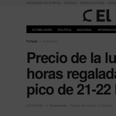
Declaración de la Renta
Cartelera
Sorteo Cruz Roja
Horó
ÚLTIMA HORA
POLÍTICA
NACIONAL
INTERNACI
Portada
Economía
Precio de la l
horas regalad
pico de 21-22
04/06/2026
en
Economía
Tiempo de lectura: 3 minutos