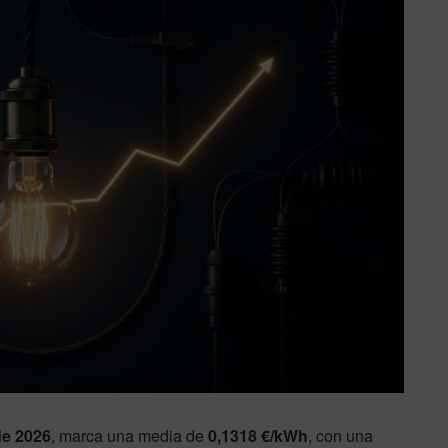
de 2026
, marca una media de
0,1318 €/kWh
, con una