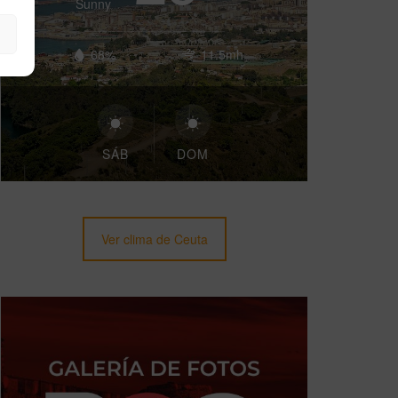
Sunny
68%
11.5mh
SÁB
DOM
Ver clima de Ceuta