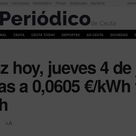
scopo
Farmacias
Helicóptero
Ferrys
Autobuses
Santoral
viern
ONAL
CEUTA
CEUTA TODAY
DEPORTES
AD CEUTA
SOCIEDAD
uz hoy, jueves 4 de
as a 0,0605 €/kWh 
 h
A
A