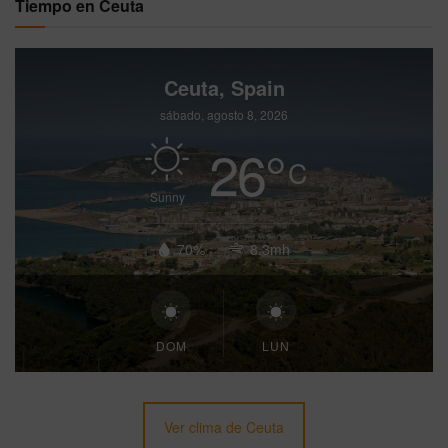
Tiempo en Ceuta
Ceuta, Spain
sábado, agosto 8, 2026
26
°
C
Sunny
70%
8.3mh
DOM
LUN
Ver clima de Ceuta