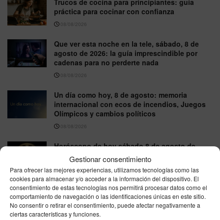
Trucos de cocina para principiantes: guía
práctica para cocinar con confianza
08/08/2026
Que ver esta noche en la tele, sábado, 8 de
agosto de 2026: la guía imprescindible por
cadenas para no perderte nada
08/08/2026
Un día como hoy, 8 de agosto: memoria
internacional con ecos de incendios, Juegos
Olímpicos y cambios políticos
08/08/2026
Horóscopo de hoy sábado 8 de agosto de
2026: predicciones gratis en salud, amor y
Gestionar consentimiento
trabajo
Para ofrecer las mejores experiencias, utilizamos tecnologías como las
08/08/2026
cookies para almacenar y/o acceder a la información del dispositivo. El
consentimiento de estas tecnologías nos permitirá procesar datos como el
comportamiento de navegación o las identificaciones únicas en este sitio.
No consentir o retirar el consentimiento, puede afectar negativamente a
VER MÁS
ciertas características y funciones.