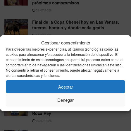
próximos compromisos
31/07/2026
Final de la Copa Chenel hoy en Las Ventas:
toreros, horario y dónde verla gratis
30/07/2026
Gestionar consentimiento
Los libros que inspiran a Rosalía y puedes leer
Para ofrecer las mejores experiencias, utilizamos tecnologías como las
este verano: de Simone Weil a Ocean Vuong
cookies para almacenar y/o acceder a la información del dispositivo. El
consentimiento de estas tecnologías nos permitirá procesar datos como el
29/07/2026
comportamiento de navegación o las identificaciones únicas en este sitio.
No consentir o retirar el consentimiento, puede afectar negativamente a
Morante, Roca Rey y David de Miranda lideran
ciertas características y funciones.
una Feria de Colombinas marcada por el
regreso de Miura
Aceptar
27/07/2026
Denegar
El Coliseo Balear abre sus puertas para dos
grandes corridas nocturnas con Morante y
Roca Rey
27/07/2026