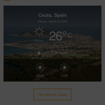
Ceuta, Spain
sábado, agosto 8, 2026
26
°
C
Sunny
70%
13mh
DOM
LUN
Ver clima de Ceuta