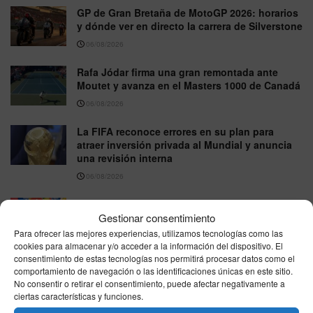
GP de Gran Bretaña de MotoGP 2026: horarios
y dónde ver en directo la carrera de Silverstone
06/08/2026
Rafa Jódar firma una gran remontada ante
Moutet y avanza en el Masters 1000 de Canadá
06/08/2026
La FIFA reconoce errores en su plan para
atraer inversión privada al Mundial y anuncia
una revisión interna
06/08/2026
La FIFA desmiente un supuesto acuerdo para
Gestionar consentimiento
llevar la final del Mundial 2030 a Marruecos
Para ofrecer las mejores experiencias, utilizamos tecnologías como las
06/08/2026
cookies para almacenar y/o acceder a la información del dispositivo. El
consentimiento de estas tecnologías nos permitirá procesar datos como el
comportamiento de navegación o las identificaciones únicas en este sitio.
VER MÁS
No consentir o retirar el consentimiento, puede afectar negativamente a
ciertas características y funciones.