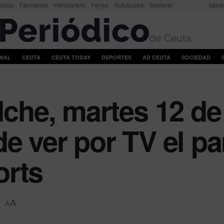
scopo
Farmacias
Helicóptero
Ferrys
Autobuses
Santoral
sábad
ONAL
CEUTA
CEUTA TODAY
DEPORTES
AD CEUTA
SOCIEDAD
Elche, martes 12 d
e ver por TV el pa
orts
A
A