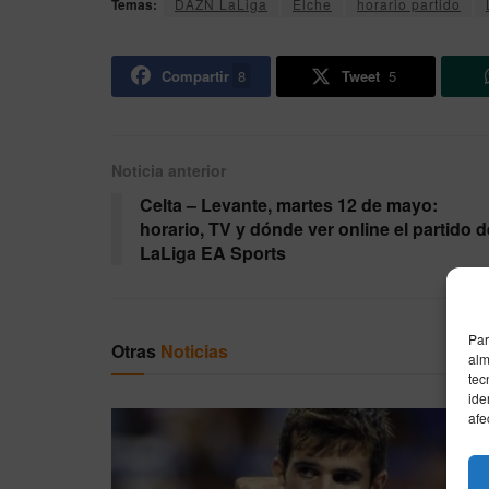
Temas:
DAZN LaLiga
Elche
horario partido
Compartir
8
Tweet
5
Noticia anterior
Celta – Levante, martes 12 de mayo:
horario, TV y dónde ver online el partido d
LaLiga EA Sports
Par
Otras
Noticias
alm
tec
ide
afe