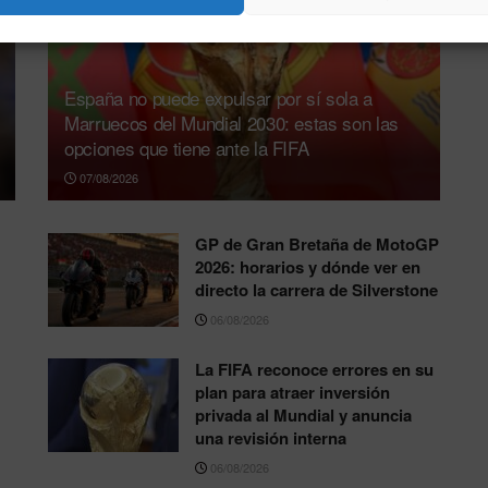
España no puede expulsar por sí sola a
Marruecos del Mundial 2030: estas son las
opciones que tiene ante la FIFA
07/08/2026
GP de Gran Bretaña de MotoGP
2026: horarios y dónde ver en
directo la carrera de Silverstone
06/08/2026
La FIFA reconoce errores en su
plan para atraer inversión
privada al Mundial y anuncia
una revisión interna
06/08/2026