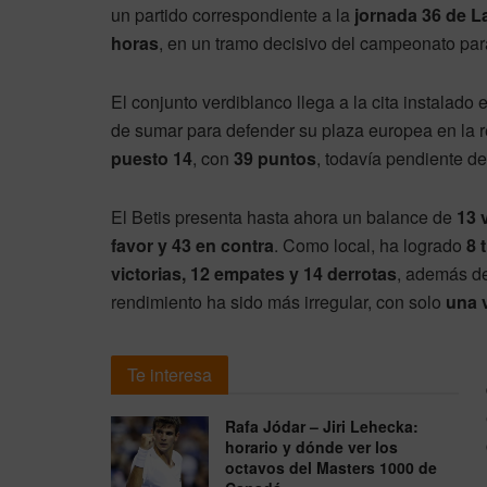
un partido correspondiente a la
jornada 36 de L
horas
, en un tramo decisivo del campeonato pa
El conjunto verdiblanco llega a la cita instalado 
de sumar para defender su plaza europea en la rec
puesto 14
, con
39 puntos
, todavía pendiente d
El Betis presenta hasta ahora un balance de
13 
favor y 43 en contra
. Como local, ha logrado
8 
victorias, 12 empates y 14 derrotas
, además d
rendimiento ha sido más irregular, con solo
una v
Te interesa
Rafa Jódar – Jiri Lehecka:
horario y dónde ver los
octavos del Masters 1000 de