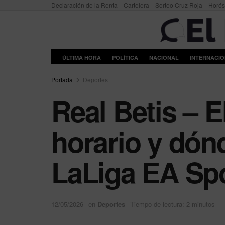
Declaración de la Renta
Cartelera
Sorteo Cruz Roja
Horó
ÚLTIMA HORA
POLÍTICA
NACIONAL
INTERNACI
Portada
Deportes
Real Betis – 
horario y dónd
LaLiga EA Sp
12/05/2026
en
Deportes
Tiempo de lectura: 2 minutos