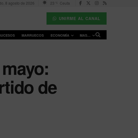
o, 8 agosto de 2026
23
Ceuta
°C
UNIRME AL CANAL
SUCESOS
MARRUECOS
ECONOMÍA
MAS…
e mayo:
rtido de