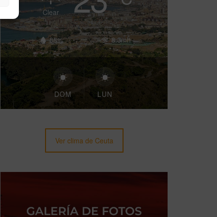
Clear
88%
8.3mh
DOM
LUN
Ver clima de Ceuta