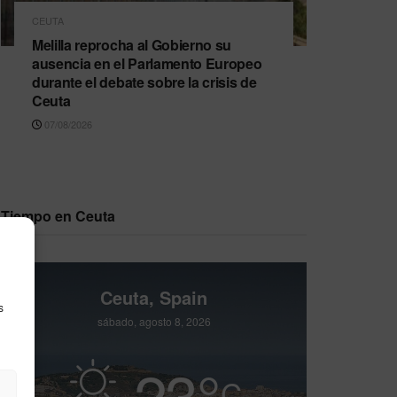
CEUTA
Melilla reprocha al Gobierno su
ausencia en el Parlamento Europeo
durante el debate sobre la crisis de
Ceuta
07/08/2026
Tiempo en Ceuta
Ceuta, Spain
s
sábado, agosto 8, 2026
23
°
C