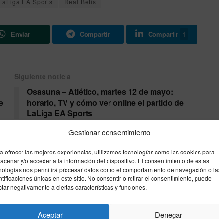
LaLiga EA Sports
Real Betis
Enviar
Compartir
Compartir
1
Siguiente noticia
Osasuna – Atlético, martes 12 de mayo:
e
horario, TV y cómo ver online el partido de
LaLiga EA Sports
Gestionar consentimiento
a ofrecer las mejores experiencias, utilizamos tecnologías como las cookies para
acenar y/o acceder a la información del dispositivo. El consentimiento de estas
nologías nos permitirá procesar datos como el comportamiento de navegación o la
ntificaciones únicas en este sitio. No consentir o retirar el consentimiento, puede
ctar negativamente a ciertas características y funciones.
Aceptar
Denegar