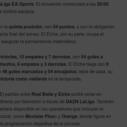
aLiga EA Sports
. El encuentro comenzará a las
20:00
ra ambos equipos.
en la
quinta posición
, con
54 puntos
, y con la obligación
ta final del torneo. El Elche, por su parte, ocupa el
e asegurar la permanencia matemática.
victorias, 15 empates y 7 derrotas
, con
54 goles a
triunfos, 6 empates y 3 derrotas
. El Elche llega con
9
e
46 goles marcados y 54 encajados
; lejos de casa, su
ictoria como visitante
en la temporada.
El partido entre
Real Betis y Elche
podrá verse en
directo por televisión a través de
DAZN LaLiga
. También
estará disponible en los operadores que incluyan el
canal, como
Movistar Plus+
y
Orange
, donde figura en
la programación deportiva de la jornada.