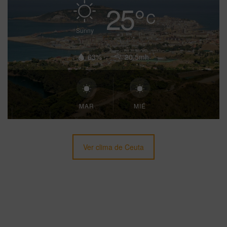
25
°
C
Sunny
63%
20.5mh
MAR
MIÉ
Ver clima de Ceuta