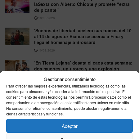
laSexta con Alberto Chicote y promete “extra
de picante”
10/08/2026
‘Sueños de libertad’ acelera sus tramas del 10
al 14 de agosto: Bianca se acerca a Fina y
llega el homenaje a Brossard
10/08/2026
‘En Tierra Lejana’ desata el caos esta semana:
dos muertes, un tiroteo y una explosión
cambian la serie
Gestionar consentimiento
10/08/2026
Para ofrecer las mejores experiencias, utilizamos tecnologías como las
cookies para almacenar y/o acceder a la información del dispositivo. El
consentimiento de estas tecnologías nos permitirá procesar datos como el
comportamiento de navegación o las identificaciones únicas en este sitio.
VER MÁS
No consentir o retirar el consentimiento, puede afectar negativamente a
ciertas características y funciones.
Última hora
Aceptar