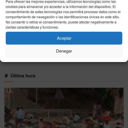
Para ofrecer las mejores experiencias, utilizamos tecnologías como las
cookies para almacenar y/o acceder a la información del dispositivo. El
27/07/2026
consentimiento de estas tecnologías nos permitirá procesar datos como el
comportamiento de navegación o las identificaciones únicas en este sitio.
El Coliseo Balear abre sus puertas para dos
No consentir o retirar el consentimiento, puede afectar negativamente a
grandes corridas nocturnas con Morante y
ciertas características y funciones.
Roca Rey
27/07/2026
Aceptar
Denegar
VER MÁS
Última hora