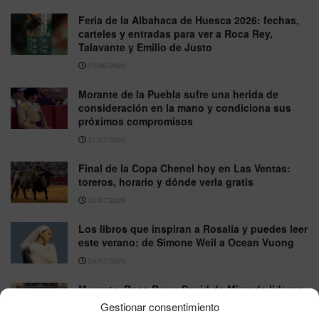
Feria de la Albahaca de Huesca 2026: fechas,
carteles y entradas para ver a Roca Rey,
Talavante y Emilio de Justo
03/08/2026
Morante de la Puebla sufre una herida de
consideración en la mano y condiciona sus
próximos compromisos
31/07/2026
Final de la Copa Chenel hoy en Las Ventas:
toreros, horario y dónde verla gratis
30/07/2026
Los libros que inspiran a Rosalía y puedes leer
este verano: de Simone Weil a Ocean Vuong
29/07/2026
Morante, Roca Rey y David de Miranda lideran
una Feria de Colombinas marcada por el
Gestionar consentimiento
regreso de Miura