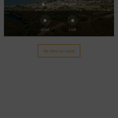
80%
6.8mh
DOM
LUN
Ver clima de Ceuta