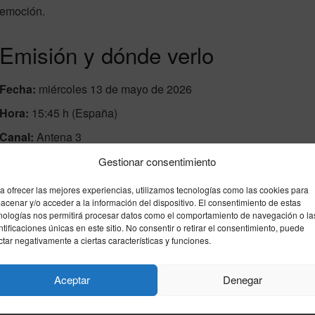
emoción.
Emisión y dónde verlo
Fecha:
miércoles 13 de mayo de 2026
Hora:
15:45 h (España)
Canal:
Antena 3
Gestionar consentimiento
Los espectadores pueden seguir cada detalle de las
tramas en tiempo real, y tras la emisión, consultar
a ofrecer las mejores experiencias, utilizamos tecnologías como las cookies para
acenar y/o acceder a la información del dispositivo. El consentimiento de estas
resúmenes, análisis y reacciones en medios
nologías nos permitirá procesar datos como el comportamiento de navegación o la
especializados.
ntificaciones únicas en este sitio. No consentir o retirar el consentimiento, puede
ctar negativamente a ciertas características y funciones.
Aceptar
Denegar