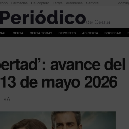
scopo
Farmacias
Helicóptero
Ferrys
Autobuses
Santoral
doming
ONAL
CEUTA
CEUTA TODAY
DEPORTES
AD CEUTA
SOCIEDAD
ertad’: avance del
 13 de mayo 2026
A
A