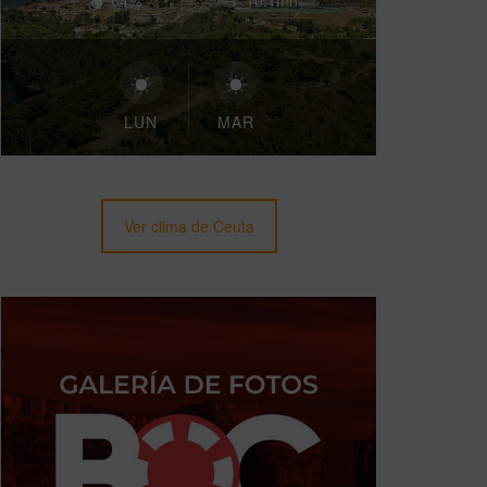
64%
10.1mh
LUN
MAR
Ver clima de Ceuta