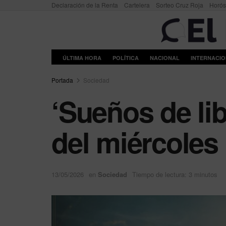
Declaración de la Renta
Cartelera
Sorteo Cruz Roja
Horó
ÚLTIMA HORA
POLÍTICA
NACIONAL
INTERNACI
Portada
Sociedad
‘Sueños de lib
del miércoles
13/05/2026
en
Sociedad
Tiempo de lectura: 3 minutos