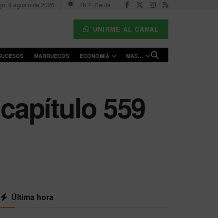
o, 9 agosto de 2026
26
Ceuta
°C
UNIRME AL CANAL
SUCESOS
MARRUECOS
ECONOMÍA
MAS…
 capítulo 559
Última hora