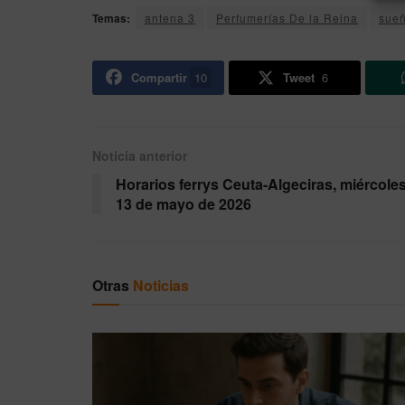
Temas:
antena 3
Perfumerías De la Reina
sueñ
Compartir
10
Tweet
6
Noticia anterior
Horarios ferrys Ceuta-Algeciras, miércole
13 de mayo de 2026
Otras
Noticias