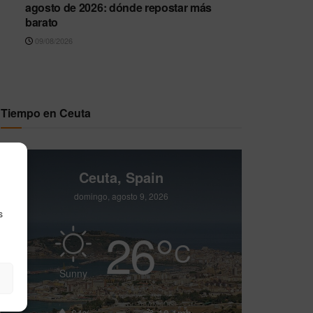
agosto de 2026: dónde repostar más
barato
09/08/2026
Tiempo en Ceuta
Ceuta, Spain
domingo, agosto 9, 2026
s
26
°
C
Sunny