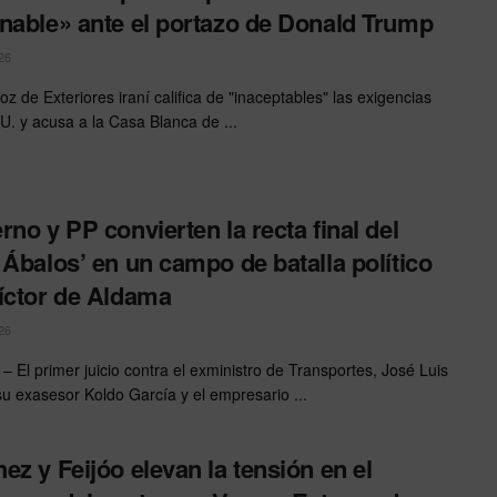
nable» ante el portazo de Donald Trump
26
oz de Exteriores iraní califica de "inaceptables" las exigencias
U. y acusa a la Casa Blanca de ...
rno y PP convierten la recta final del
 Ábalos’ en un campo de batalla político
íctor de Aldama
26
 El primer juicio contra el exministro de Transportes, José Luis
su exasesor Koldo García y el empresario ...
ez y Feijóo elevan la tensión en el