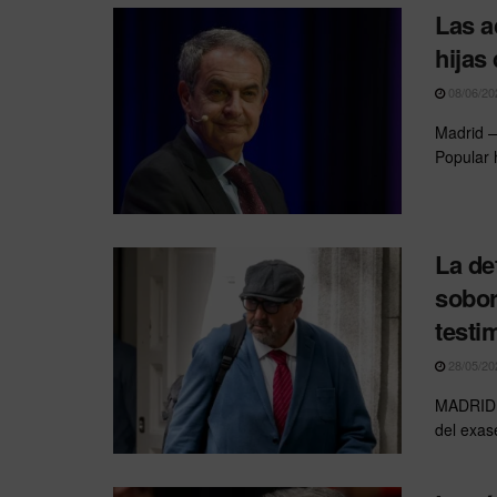
Las a
hijas
08/06/20
Madrid —
Popular 
La de
sobor
testi
28/05/20
MADRID.–
del exas