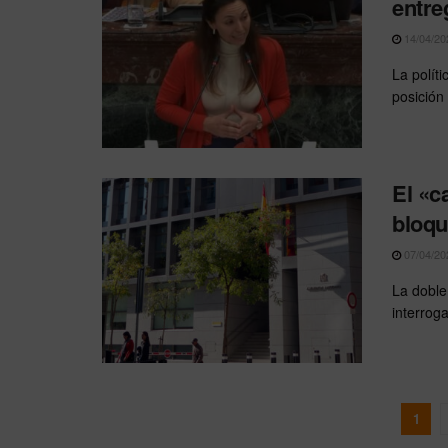
entre
14/04/20
La polít
posición 
El «c
bloqu
07/04/20
La doble
interrog
1