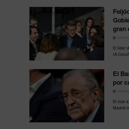
Feijó
Gobie
gran 
13/06/20
El líder
(A Coruñ
El Ba
por c
12/06/20
El club a
Madrid t