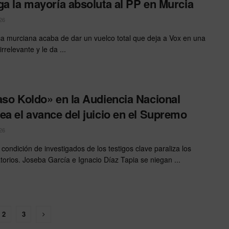
ga la mayoría absoluta al PP en Murcia
26
ica murciana acaba de dar un vuelco total que deja a Vox en una
irrelevante y le da ...
aso Koldo» en la Audiencia Nacional
ea el avance del juicio en el Supremo
26
 condición de investigados de los testigos clave paraliza los
atorios. Joseba García e Ignacio Díaz Tapia se niegan ...
2
3