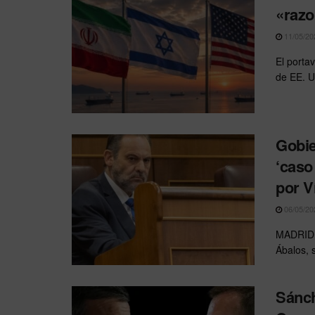
«razo
11/05/20
El portav
de EE. U
Gobie
‘caso
por V
06/05/20
MADRID –
Ábalos, 
Sánch