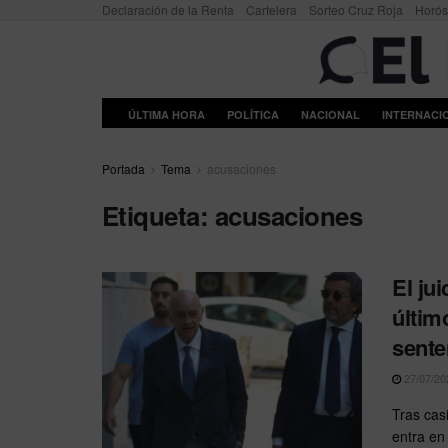
Declaración de la Renta
Cartelera
Sorteo Cruz Roja
Horó
ÚLTIMA HORA
POLÍTICA
NACIONAL
INTERNACI
Portada
Tema
acusaciones
Etiqueta:
acusaciones
El ju
últim
sente
27/07/20
Tras cas
entra en 