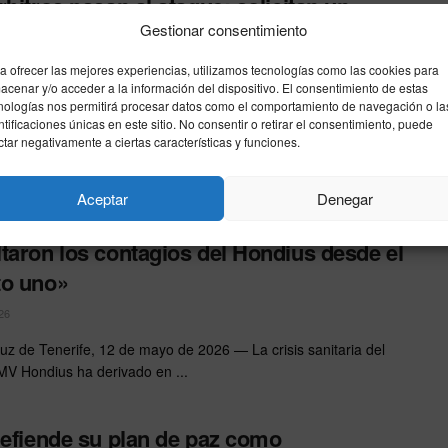
rbitros pasan al ataque: solicitan un
Gestionar consentimiento
iente disciplinario contra Florentino
z
a ofrecer las mejores experiencias, utilizamos tecnologías como las cookies para
acenar y/o acceder a la información del dispositivo. El consentimiento de estas
26
nologías nos permitirá procesar datos como el comportamiento de navegación o la
ntificaciones únicas en este sitio. No consentir o retirar el consentimiento, puede
 El estamento arbitral español ha dicho basta. En un
ctar negativamente a ciertas características y funciones.
to sin precedentes, el sindicato de árbitros ha presentado ...
Aceptar
Denegar
jo estalla contra el Gobierno central:
taron los contagios del Hondius desde el
to uno»
26
uz de Tenerife, 12 de mayo de 2026 — La crisis sanitaria del
MV Hondius ha derivado en ...
defiende su plan de paz como