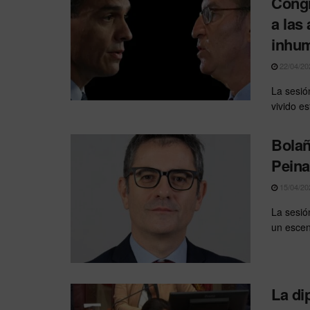
Congr
a las
inhu
22/04/20
La sesió
vivido e
Bolañ
Peina
15/04/20
La sesió
un escena
La di