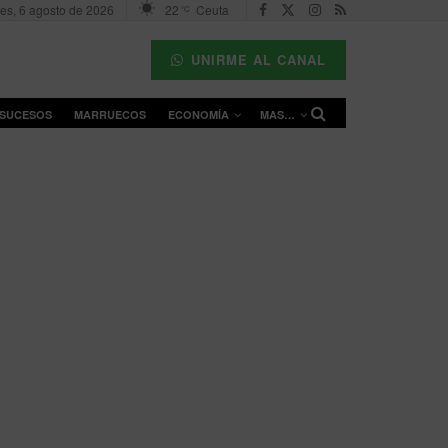
es, 6 agosto de 2026
22
Ceuta
°C
UNIRME AL CANAL
SUCESOS
MARRUECOS
ECONOMÍA
MAS…