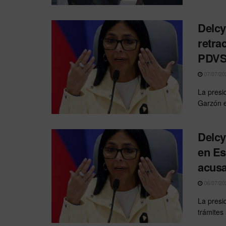
Delcy
retra
PDVSA
07/07/20
La presi
Garzón e 
Delcy
en Es
acusa
06/07/20
La presi
trámites