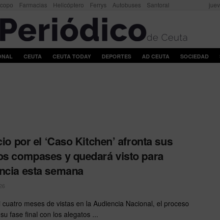
scopo
Farmacias
Helicóptero
Ferrys
Autobuses
Santoral
juev
ONAL
CEUTA
CEUTA TODAY
DEPORTES
AD CEUTA
SOCIEDAD
icio por el ‘Caso Kitchen’ afronta sus
os compases y quedará visto para
ncia esta semana
26
i cuatro meses de vistas en la Audiencia Nacional, el proceso
su fase final con los alegatos ...