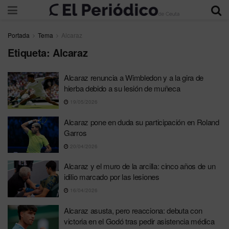
Portada
Tema
Alcaraz
Etiqueta:
Alcaraz
Alcaraz renuncia a Wimbledon y a la gira de
hierba debido a su lesión de muñeca
19/05/2026
Alcaraz pone en duda su participación en Roland
Garros
20/04/2026
Alcaraz y el muro de la arcilla: cinco años de un
idilio marcado por las lesiones
16/04/2026
Alcaraz asusta, pero reacciona: debuta con
victoria en el Godó tras pedir asistencia médica