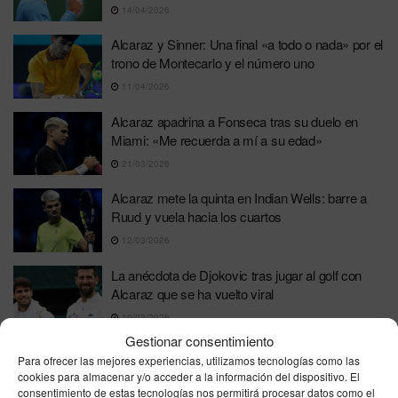
14/04/2026
Alcaraz y Sinner: Una final «a todo o nada» por el
trono de Montecarlo y el número uno
11/04/2026
Alcaraz apadrina a Fonseca tras su duelo en
Miami: «Me recuerda a mí a su edad»
21/03/2026
Alcaraz mete la quinta en Indian Wells: barre a
Ruud y vuela hacia los cuartos
12/03/2026
La anécdota de Djokovic tras jugar al golf con
Alcaraz que se ha vuelto viral
10/03/2026
Gestionar consentimiento
Juan Carlos Ferrero rompe su silencio con
Para ofrecer las mejores experiencias, utilizamos tecnologías como las
Pedrerol: «No dejé de seguir a Alcaraz por
cookies para almacenar y/o acceder a la información del dispositivo. El
despecho»
consentimiento de estas tecnologías nos permitirá procesar datos como el