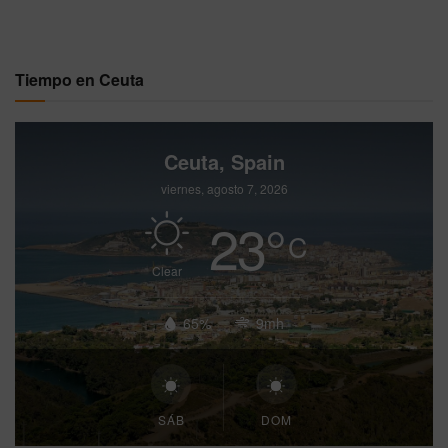
Tiempo en Ceuta
Ceuta, Spain
viernes, agosto 7, 2026
23
°
C
Clear
65%
9mh
SÁB
DOM