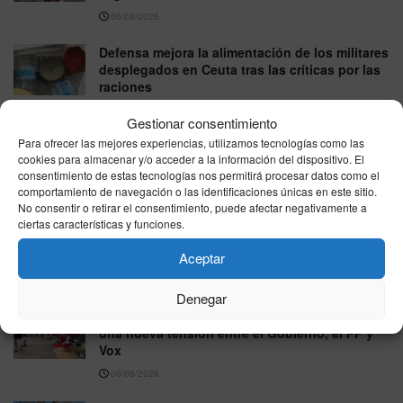
06/08/2026
Defensa mejora la alimentación de los militares
desplegados en Ceuta tras las críticas por las
raciones
06/08/2026
Gestionar consentimiento
Para ofrecer las mejores experiencias, utilizamos tecnologías como las
Más de cien menores migrantes pasan su
cookies para almacenar y/o acceder a la información del dispositivo. El
primera noche en un colegio habilitado en
consentimiento de estas tecnologías nos permitirá procesar datos como el
Ceuta
comportamiento de navegación o las identificaciones únicas en este sitio.
06/08/2026
No consentir o retirar el consentimiento, puede afectar negativamente a
ciertas características y funciones.
El PP exige habilitar el Congreso y el Senado
en agosto por la crisis migratoria de Ceuta
Aceptar
06/08/2026
Denegar
El reparto de menores llegados a Ceuta abre
una nueva tensión entre el Gobierno, el PP y
Vox
06/08/2026