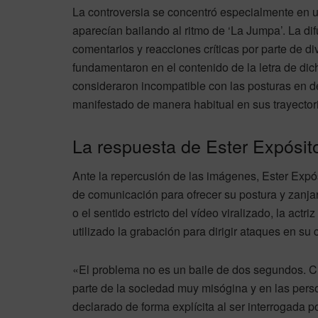
La controversia se concentró especialmente en u
aparecían bailando al ritmo de ‘La Jumpa’. La di
comentarios y reacciones críticas por parte de d
fundamentaron en el contenido de la letra de dich
consideraron incompatible con las posturas en 
manifestado de manera habitual en sus trayector
La respuesta de Ester Expósit
Ante la repercusión de las imágenes, Ester Exp
de comunicación para ofrecer su postura y zanjar
o el sentido estricto del vídeo viralizado, la actr
utilizado la grabación para dirigir ataques en su 
«El problema no es un baile de dos segundos. Cr
parte de la sociedad muy misógina y en las pers
declarado de forma explícita al ser interrogada po