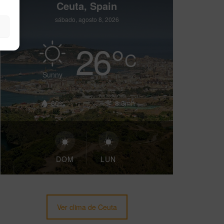
Ceuta, Spain
sábado, agosto 8, 2026
26
°
C
Sunny
80%
8.3mh
DOM
LUN
Ver clima de Ceuta