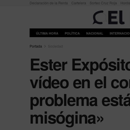
Declaración de la Renta
Cartelera
Sorteo Cruz Roja
Horó
ÚLTIMA HORA
POLÍTICA
NACIONAL
INTERNACI
Portada
Sociedad
Ester Expósito
vídeo en el c
problema est
misógina»