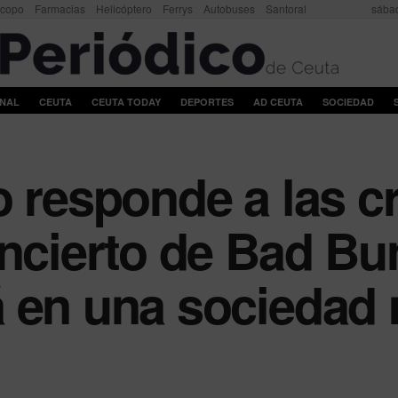
scopo
Farmacias
Helicóptero
Ferrys
Autobuses
Santoral
sábad
ONAL
CEUTA
CEUTA TODAY
DEPORTES
AD CEUTA
SOCIEDAD
 responde a las cr
oncierto de Bad Bu
á en una sociedad