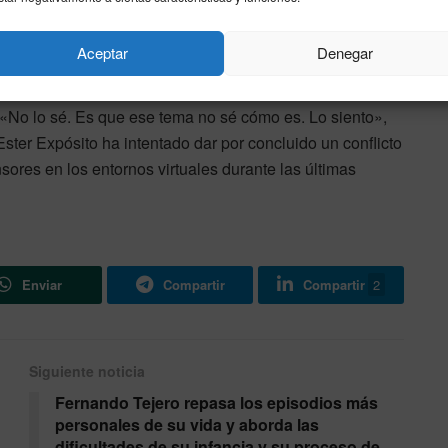
Asimismo, al ser cuestionada específicamente por el
tema musical ‘La Jumpa’ y las alusiones a su letra
Aceptar
Denegar
explícita, la actriz ha admitido que no está familiarizada
con la composición que ha originado la disputa digital.
«No lo sé. Es que ese tema no sé cómo es. Lo siento»,
ster Expósito ha intentado dar por concluido un conflicto
sores en los entornos virtuales durante las últimas
Enviar
Compartir
Compartir
2
Siguiente noticia
Fernando Tejero repasa los episodios más
personales de su vida y aborda las
dificultades de su infancia y su proceso de