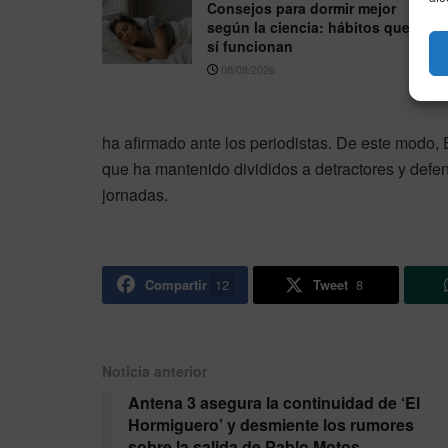
Consejos para dormir mejor
según la ciencia: hábitos que
sí funcionan
08/08/2026
ha afirmado ante los periodistas. De este modo, E
que ha mantenido divididos a detractores y defen
jornadas.
Compartir
12
Tweet
8
Noticia anterior
Antena 3 asegura la continuidad de ‘El
Hormiguero’ y desmiente los rumores
sobre la salida de Pablo Motos