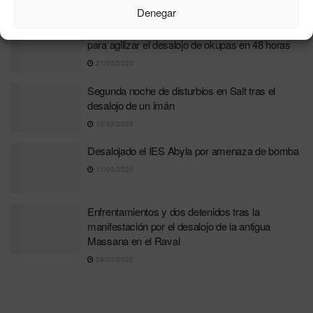
16/10/2025
Denegar
Junts consigue el apoyo del PSOE, PP y Vox
para agilizar el desalojo de okupas en 48 horas
21/03/2025
Segunda noche de disturbios en Salt tras el
desalojo de un imán
12/03/2025
Desalojado el IES Abyla por amenaza de bomba
11/03/2025
Enfrentamientos y dos detenidos tras la
manifestación por el desalojo de la antigua
Massana en el Raval
29/01/2025