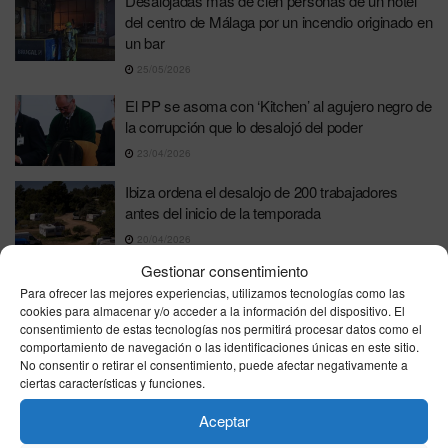
Desalojadas más de cien personas de un hotel
del centro de Málaga por un incendio originado en
un bar
25/05/2026
El PP se asoma con ‘Kitchen’ al agujero negro de
la corrupción que lo desalojó del poder
23/04/2026
Ibiza ordena el desalojo de 200 trabajadores
antes del inicio de la temporada
20/04/2026
Gestionar consentimiento
Cientos de migrantes se quedan en la calle tras
Para ofrecer las mejores experiencias, utilizamos tecnologías como las
el desalojo del antiguo instituto B9 en Badalona
cookies para almacenar y/o acceder a la información del dispositivo. El
18/12/2025
consentimiento de estas tecnologías nos permitirá procesar datos como el
comportamiento de navegación o las identificaciones únicas en este sitio.
Graves disturbios en Vallecas por un intento de
No consentir o retirar el consentimiento, puede afectar negativamente a
ciertas características y funciones.
desalojo: 17 detenidos y dos heridos tras una
pelea entre vecinos y una empresa de
Aceptar
desokupación