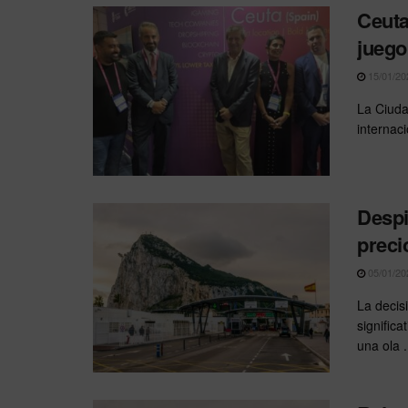
Ceuta
juego
15/01/20
La Ciuda
internaci
Despi
preci
05/01/20
La decis
signific
una ola .