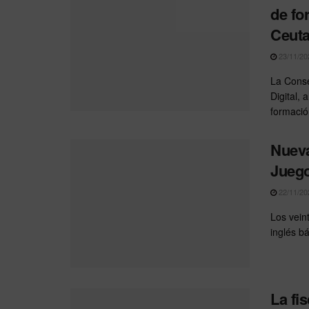
de fo
Ceut
23/11/20
La Conse
Digital,
formación
Nueva
Juego
22/11/20
Los vein
inglés b
La fi