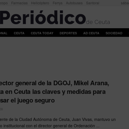
scopo
Farmacias
Helicóptero
Ferrys
Autobuses
Santoral
sába
ONAL
CEUTA
CEUTA TODAY
DEPORTES
AD CEUTA
SOCIEDAD
rector general de la DGOJ, Mikel Arana,
za en Ceuta las claves y medidas para
sar el juego seguro
26
dente de la Ciudad Autónoma de Ceuta, Juan Vivas, mantuvo un
 institucional con el director general de Ordenación ...