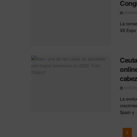
Congr
20/09/20
La conse
XII Expo
Ceuta
onlin
cabe
10/07/20
La evolu
crecimi
Spain y .
1