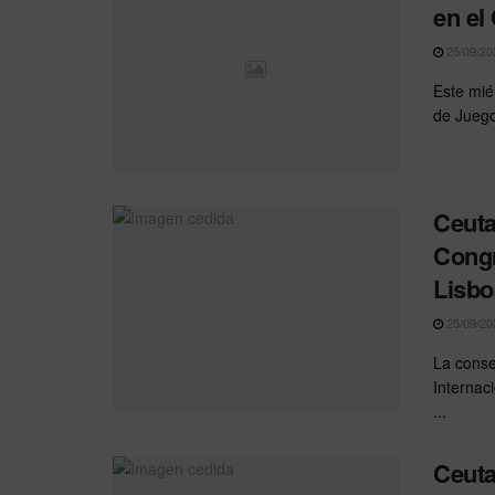
en el
25/09/20
Este mié
de Juego
Ceuta
Congr
Lisbo
25/09/20
La conse
Internac
...
Ceuta