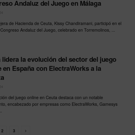
eso Andaluz del Juego en Málaga
24
jera de Hacienda de Ceuta, Kissy Chandiramani, participó en el
 Congreso Andaluz del Juego, celebrado en Torremolinos, ...
 lidera la evolución del sector del juego
e en España con ElectraWorks a la
za
24
ción del juego online en Ceuta destaca con un notable
ento, encabezado por empresas como ElectraWorks, Gamesys
..
2
3