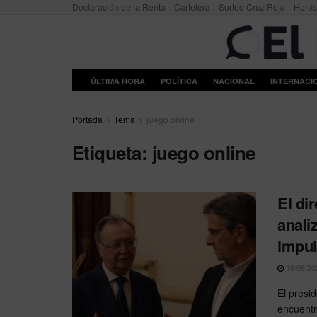
Declaración de la Renta
Cartelera
Sorteo Cruz Roja
Horó
ÚLTIMA HORA
POLÍTICA
NACIONAL
INTERNACI
Portada
Tema
juego online
Etiqueta:
juego online
El di
anali
impul
18/06/20
El presi
encuentro