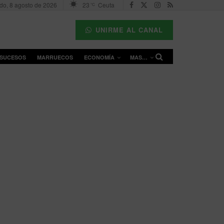
do, 8 agosto de 2026
23
Ceuta
°C
UNIRME AL CANAL
SUCESOS
MARRUECOS
ECONOMÍA
MAS…