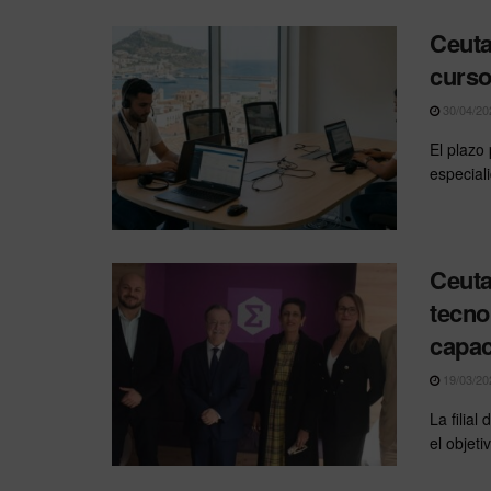
Ceuta
curso
30/04/20
El plazo
especial
Ceuta
tecno
capac
19/03/20
La filia
el objet