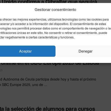
 Unido confirma a Gibraltar que seguirá
nte con la subida del impuesto al juego
Gestionar consentimiento
e
a ofrecer las mejores experiencias, utilizamos tecnologías como las cookies para
acenar y/o acceder a la información del dispositivo. El consentimiento de estas
26
nologías nos permitirá procesar datos como el comportamiento de navegación o la
ntificaciones únicas en este sitio. No consentir o retirar el consentimiento, puede
o del Reino Unido ha reafirmado a Gibraltar que no habrá
ctar negativamente a ciertas características y funciones.
trás en la subida del impuesto sobre ...
Aceptar
Denegar
 refuerza su apuesta por el sector del
 online en el SBC Europe 2025 de Lisboa
25
d Autónoma de Ceuta participa desde hoy y hasta el próximo
n SBC Europe 2025, uno de ...
ta la selección de alumnos para cursos