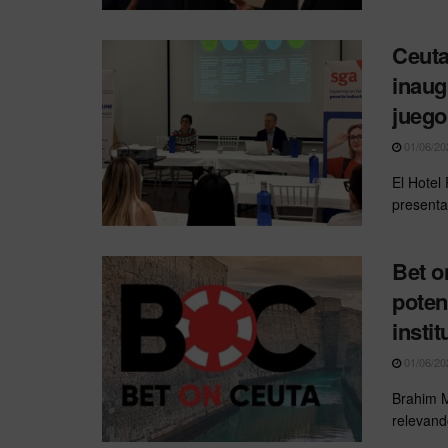
Ceuta
inaug
juego
01/06/20
El Hotel
presentac
Bet o
poten
instit
01/06/20
Brahim 
relevand