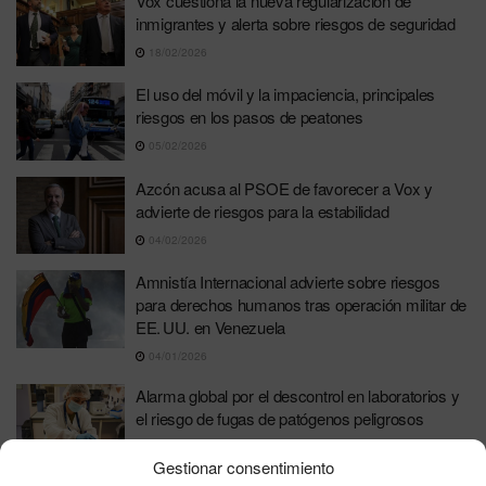
Vox cuestiona la nueva regularización de
inmigrantes y alerta sobre riesgos de seguridad
18/02/2026
El uso del móvil y la impaciencia, principales
riesgos en los pasos de peatones
05/02/2026
Azcón acusa al PSOE de favorecer a Vox y
advierte de riesgos para la estabilidad
04/02/2026
Amnistía Internacional advierte sobre riesgos
para derechos humanos tras operación militar de
EE. UU. en Venezuela
04/01/2026
Alarma global por el descontrol en laboratorios y
el riesgo de fugas de patógenos peligrosos
02/01/2026
Gestionar consentimiento