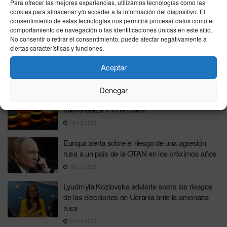
España refuerza la seguridad militar en el
Para ofrecer las mejores experiencias, utilizamos tecnologías como las
cookies para almacenar y/o acceder a la información del dispositivo. El
perímetro de Ceuta
consentimiento de estas tecnologías nos permitirá procesar datos como el
15/12/2025
comportamiento de navegación o las identificaciones únicas en este sitio.
No consentir o retirar el consentimiento, puede afectar negativamente a
España encabeza de nuevo el desempleo en la
ciertas características y funciones.
OCDE mientras la organización advierte de
crecientes riesgos estructurales
Aceptar
11/12/2025
Denegar
Todo lo que debes saber antes de probar la
nueva baliza V16 en casa
10/12/2025
Europa alerta sobre el riesgo de una agresión
rusa a un país de la OTAN en los próximos años
18/11/2025
Lyudmyla Kozlovska advierte sobre los riesgos
de las elecciones en Ucrania ante la amenaza
rusa
14/11/2025