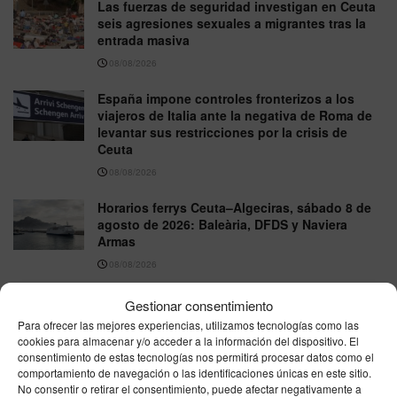
Las fuerzas de seguridad investigan en Ceuta
seis agresiones sexuales a migrantes tras la
entrada masiva
08/08/2026
España impone controles fronterizos a los
viajeros de Italia ante la negativa de Roma de
levantar sus restricciones por la crisis de
Ceuta
08/08/2026
Horarios ferrys Ceuta–Algeciras, sábado 8 de
agosto de 2026: Baleària, DFDS y Naviera
Armas
08/08/2026
Tiempo en Ceuta este sábado 8 de agosto: la
Gestionar consentimiento
AEMET anuncia poco nuboso, máximas de
Para ofrecer las mejores experiencias, utilizamos tecnologías como las
27°C y viento flojo del este
cookies para almacenar y/o acceder a la información del dispositivo. El
consentimiento de estas tecnologías nos permitirá procesar datos como el
08/08/2026
comportamiento de navegación o las identificaciones únicas en este sitio.
No consentir o retirar el consentimiento, puede afectar negativamente a
Farmacias de Guardia en Ceuta – 8 de agosto