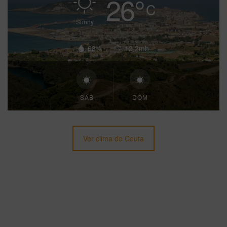
26
°
C
Sunny
68%
12.2mh
SÁB
DOM
Ver clima de Ceuta