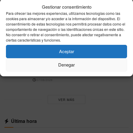
este domingo en la Plaza de la Constitución
Gestionar consentimiento
tras la crisis vivida en la ciudad
Para ofrecer las mejores experiencias, utilizamos tecnologías como las
cookies para almacenar y/o acceder a la información del dispositivo. El
07/08/2026
consentimiento de estas tecnologías nos permitirá procesar datos como el
comportamiento de navegación o las identificaciones únicas en este sitio.
Horarios ferrys Ceuta–Algeciras viernes 7 de
No consentir o retirar el consentimiento, puede afectar negativamente a
agosto de 2026: Baleària, DFDS y Naviera
ciertas características y funciones.
Armas
07/08/2026
Aceptar
El tiempo en Ceuta este viernes 7 de agosto:
Denegar
AEMET marca cielo poco nuboso, máximas de
27°C y viento del E
07/08/2026
VER MÁS
Última hora