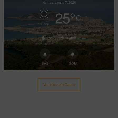
viernes, agosto 7, 2026
25
°
C
Sunny
75%
9.4mh
SÁB
DOM
Ver clima de Ceuta