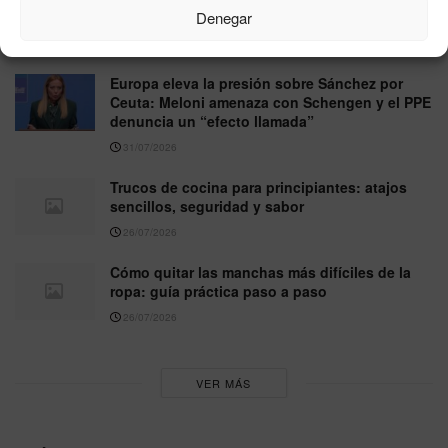
Denegar
ingenio al hábito
01/08/2026
Europa eleva la presión sobre Sánchez por
Ceuta: Meloni amenaza con Schengen y el PPE
denuncia un “efecto llamada”
31/07/2026
Trucos de cocina para principiantes: atajos
sencillos, seguridad y sabor
26/07/2026
Cómo quitar las manchas más difíciles de la
ropa: guía práctica paso a paso
26/07/2026
VER MÁS