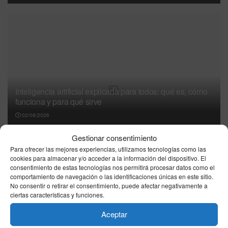
Inteligencia artificial explicada para todos: qué es, cómo
funciona y para qué sirve
02/08/2026
Gestionar consentimiento
La historia detrás de inventos cotidianos: del
Para ofrecer las mejores experiencias, utilizamos tecnologías como las
ingenio al hábito
cookies para almacenar y/o acceder a la información del dispositivo. El
02/08/2026
consentimiento de estas tecnologías nos permitirá procesar datos como el
comportamiento de navegación o las identificaciones únicas en este sitio.
Resultado La Primitiva hoy, sábado 1 de
No consentir o retirar el consentimiento, puede afectar negativamente a
agosto de 2026: combinación ganadora oficial
ciertas características y funciones.
01/08/2026
Aceptar
La historia detrás de inventos cotidianos: del