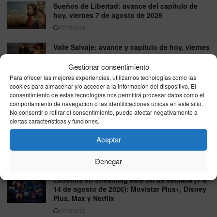
Sueños de Libertad: avance del capítulo de
hoy, viernes 7 de agosto de 2026
07/08/2026
Valle Salvaje: avance y capítulo de hoy, viernes
7 de agosto de 2026
Gestionar consentimiento
07/08/2026
Para ofrecer las mejores experiencias, utilizamos tecnologías como las
cookies para almacenar y/o acceder a la información del dispositivo. El
La Promesa: avance del capítulo de hoy,
consentimiento de estas tecnologías nos permitirá procesar datos como el
viernes 7 de agosto de 2026
comportamiento de navegación o las identificaciones únicas en este sitio.
07/08/2026
No consentir o retirar el consentimiento, puede afectar negativamente a
ciertas características y funciones.
Que ver esta noche en la tele, viernes 7 de
agosto de 2026: guía rápida por cadenas con
Aceptar
los imprescindibles
Denegar
07/08/2026
Estrenos en streaming este fin de semana (7 a
14 de agosto de 2026): Movistar Plus+, Disney
Plus, Max y Netflix
07/08/2026