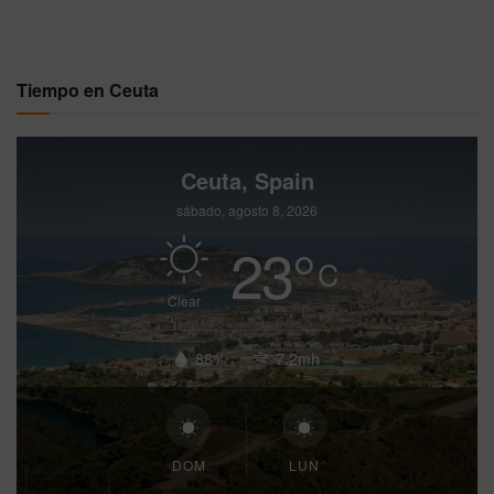
Tiempo en Ceuta
Ceuta, Spain
sábado, agosto 8, 2026
23
°
C
Clear
88%
7.2mh
DOM
LUN