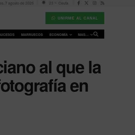
es, 7 agosto de 2026
23
Ceuta
°C
UNIRME AL CANAL
SUCESOS
MARRUECOS
ECONOMÍA
MAS…
iano al que la
otografía en