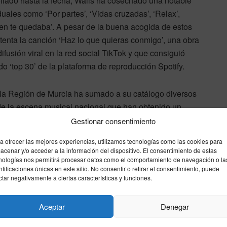
ollado hasta la fecha, Walls ha cosechado una notable
ales como ‘Por partes’, ‘Vidas cruzadas’, ‘Relax’,
 bien te quedaba’. A pesar de la buena acogida de estos
tenta la canción ‘Haz lo que quieras conmigo’, una obra
fusión viral en la red social TikTok y que consiguió
o ‘top 30’ de la plataforma de reproducción Spotify.
de la Región de Murcia ha sumado a su catálogo diversos
 de la escena musical nacional que han obtenido un
niones profesionales sobresalen sus grabaciones y
Gestionar consentimiento
l dúo Funzo y Baby Loud, Belén Aguilera, Pol Granch o
a ofrecer las mejores experiencias, utilizamos tecnologías como las cookies para
acenar y/o acceder a la información del dispositivo. El consentimiento de estas
nologías nos permitirá procesar datos como el comportamiento de navegación o la
ntificaciones únicas en este sitio. No consentir o retirar el consentimiento, puede
Estilo e intimidad en las redes
ctar negativamente a ciertas características y funciones.
sociales
Aceptar
Denegar
En la actualidad, la proyección comercial de Walls