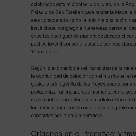
celebrados este miércoles, 3 de junio, en la Reg
Palacio de San Esteban para recibir la Medalla
está considerada como la máxima distinción ins
institucional congregó a numerosas personalidad
entre las que figuró de manera destacada el cant
público juvenil por ser el autor de composicione
‘Si me muero’.
Según lo acontecido en el transcurso de la recepc
la oportunidad de coincidir con el músico en el re
gesto, la primogénita de los Reyes apartó por un 
protagonizar un inesperado momento como seguido
revista del saludo, situó de inmediato el foco de l
los datos biográficos de este joven intérprete 
conocidas por la propia heredera.
Orígenes en el ‘freestyle’ y tra