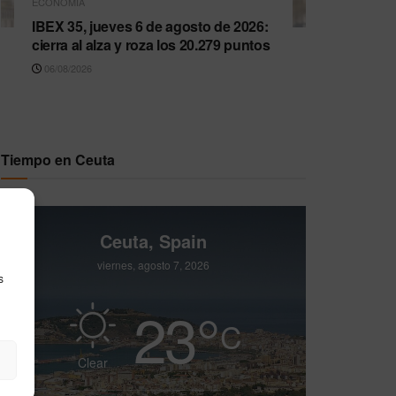
ECONOMÍA
IBEX 35, jueves 6 de agosto de 2026:
cierra al alza y roza los 20.279 puntos
06/08/2026
Tiempo en Ceuta
Ceuta, Spain
viernes, agosto 7, 2026
s
23
°
C
Clear