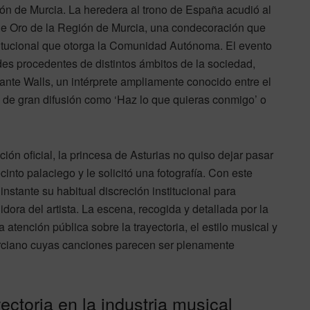
ión de Murcia. La heredera al trono de España acudió al
 de Oro de la Región de Murcia, una condecoración que
titucional que otorga la Comunidad Autónoma. El evento
es procedentes de distintos ámbitos de la sociedad,
ante Walls, un intérprete ampliamente conocido entre el
s de gran difusión como ‘Haz lo que quieras conmigo’ o
ión oficial, la princesa de Asturias no quiso dejar pasar
cinto palaciego y le solicitó una fotografía. Con este
instante su habitual discreción institucional para
ra del artista. La escena, recogida y detallada por la
a atención pública sobre la trayectoria, el estilo musical y
murciano cuyas canciones parecen ser plenamente
yectoria en la industria musical