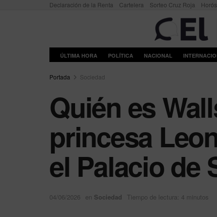
Declaración de la Renta
Cartelera
Sorteo Cruz Roja
Horó
ÚLTIMA HORA
POLÍTICA
NACIONAL
INTERNACI
Portada
Sociedad
Quién es Walls
princesa Leon
el Palacio de
04/06/2026
en
Sociedad
Tiempo de lectura: 4 minutos