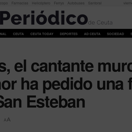
scopo
Farmacias
Helicóptero
Ferrys
Autobuses
Santoral
viern
ONAL
CEUTA
CEUTA TODAY
DEPORTES
AD CEUTA
SOCIEDAD
, el cantante murc
or ha pedido una f
 San Esteban
A
A