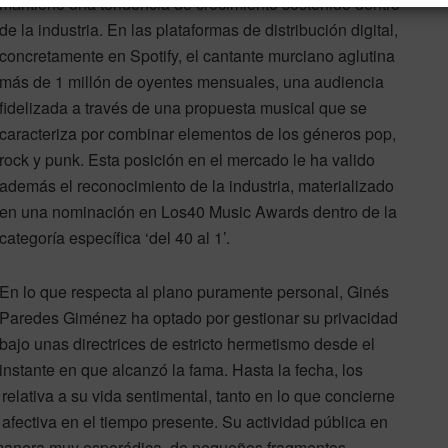
mantiene una tendencia de crecimiento sostenido dentro
de la industria. En las plataformas de distribución digital,
concretamente en Spotify, el cantante murciano aglutina
más de 1 millón de oyentes mensuales, una audiencia
fidelizada a través de una propuesta musical que se
caracteriza por combinar elementos de los géneros pop,
rock y punk. Esta posición en el mercado le ha valido
además el reconocimiento de la industria, materializado
en una nominación en Los40 Music Awards dentro de la
categoría específica ‘del 40 al 1’.
En lo que respecta al plano puramente personal, Ginés
Paredes Giménez ha optado por gestionar su privacidad
bajo unas directrices de estricto hermetismo desde el
instante en que alcanzó la fama. Hasta la fecha, los
elativa a su vida sentimental, tanto en lo que concierne
afectiva en el tiempo presente. Su actividad pública en
de manera muy esporádica, de pequeños fragmentos