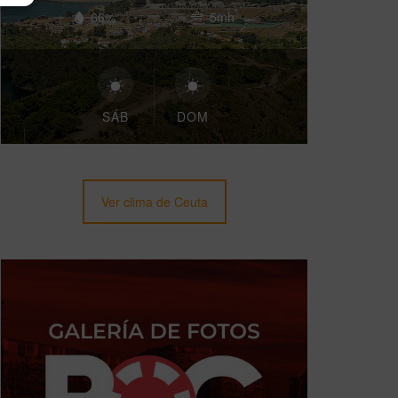
66%
5mh
SÁB
DOM
Ver clima de Ceuta