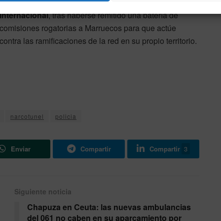
arresto dependerá en gran medida de la
colaboración
internacional
, tras haberse remitido una batería de
comisiones rogatorias a Marruecos para que actúe
contra las ramificaciones de la red en su propio territorio.
narcotunel
policia
Enviar
Compartir
Compartir
3
Siguiente noticia
Chapuza en Ceuta: las nuevas ambulancias
del 061 no caben en su aparcamiento por