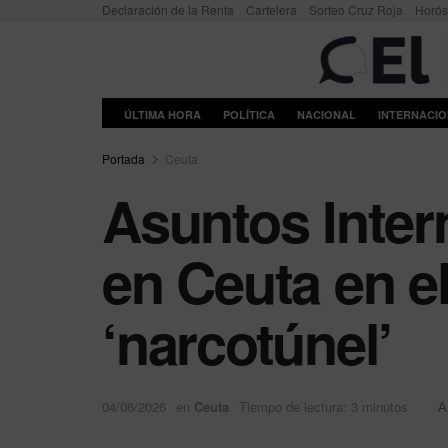
Declaración de la Renta
Cartelera
Sorteo Cruz Roja
Horó
ÚLTIMA HORA
POLÍTICA
NACIONAL
INTERNACI
Portada
Ceuta
Asuntos Intern
en Ceuta en el
‘narcotúnel’
04/06/2026
en
Ceuta
Tiempo de lectura: 3 minutos
A