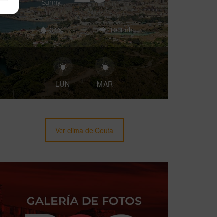
Sunny
64%
10.1mh
LUN
MAR
Ver clima de Ceuta