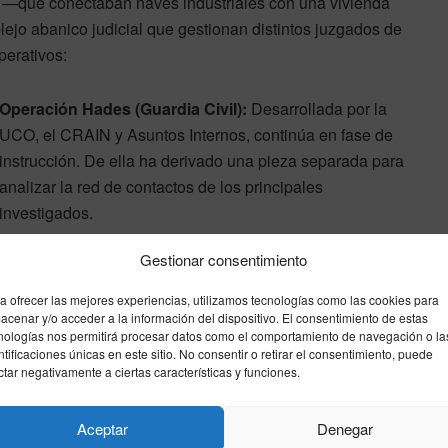
al —que conectaban naves industriales con una vivienda
o abanico judicial que gestionan distintos juzgados de
perativos:
Operación Hades (Guardia Civil):
Desarrollada por la
UCO, el CRAIN y Asuntos Internos, continúa en fase de
instrucción. De ella ha derivado una pieza separada para
analizar la red de contactos de los principales
investigados.
Operación Ares (Policía Nacional):
Una
Gestionar consentimiento
macroinvestigación que sigue sumando detenciones
tanto en Ceuta como en Marruecos. De esta matriz ya
a ofrecer las mejores experiencias, utilizamos tecnologías como las cookies para
acenar y/o acceder a la información del dispositivo. El consentimiento de estas
surgió otra pieza paralela relacionada con el blanqueo
nologías nos permitirá procesar datos como el comportamiento de navegación o la
de capitales mediante la compra de décimos de la
ntificaciones únicas en este sitio. No consentir o retirar el consentimiento, puede
ctar negativamente a ciertas características y funciones.
Lotería de Navidad.
La evolución de la Operación Ares y de este último
Aceptar
Denegar