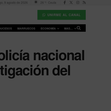
o, 9 agosto de 2026
26
Ceuta
°C
UNIRME AL CANAL
SUCESOS
MARRUECOS
ECONOMÍA
MAS…
licía nacional
tigación del