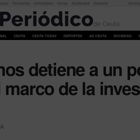
scopo
Farmacias
Helicóptero
Ferrys
Autobuses
Santoral
doming
ONAL
CEUTA
CEUTA TODAY
DEPORTES
AD CEUTA
SOCIEDAD
os detiene a un po
 marco de la inves
A