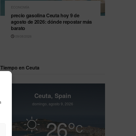
ECONOMÍA
precio gasolina Ceuta hoy 9 de
agosto de 2026: dónde repostar más
barato
09/08/2026
Tiempo en Ceuta
Ceuta, Spain
s
domingo, agosto 9, 2026
26
°
C