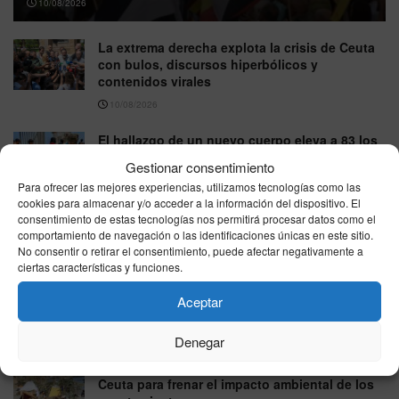
10/08/2026
La extrema derecha explota la crisis de Ceuta
con bulos, discursos hiperbólicos y
contenidos virales
10/08/2026
El hallazgo de un nuevo cuerpo eleva a 83 los
fallecidos tras la entrada masiva en Ceuta
Gestionar consentimiento
10/08/2026
Para ofrecer las mejores experiencias, utilizamos tecnologías como las
cookies para almacenar y/o acceder a la información del dispositivo. El
Un migrante logra burlar el blindaje de Ceuta y
consentimiento de estas tecnologías nos permitirá procesar datos como el
aterriza en Benzú a bordo de un parapente
comportamiento de navegación o las identificaciones únicas en este sitio.
No consentir o retirar el consentimiento, puede afectar negativamente a
10/08/2026
ciertas características y funciones.
Hallan el cadáver de un joven en avanzado
Aceptar
estado de descomposición en aguas de Ceuta
10/08/2026
Denegar
Refuerzo de emergencia en las playas de
Ceuta para frenar el impacto ambiental de los