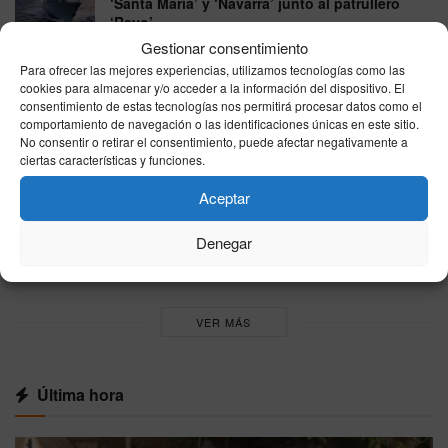
‘Santa María’ y ‘Navarra’ junto al patrullero
‘Rayo’
Gestionar consentimiento
07/08/2026
Para ofrecer las mejores experiencias, utilizamos tecnologías como las
Las ayudas por viviendas destruidas en los
cookies para almacenar y/o acceder a la información del dispositivo. El
consentimiento de estas tecnologías nos permitirá procesar datos como el
incendios llegan hasta 15.120 euros y exigen
comportamiento de navegación o las identificaciones únicas en este sitio.
que sea la residencia habitual
No consentir o retirar el consentimiento, puede afectar negativamente a
07/08/2026
ciertas características y funciones.
España se parte en dos este viernes: hasta 41
Aceptar
grados en el sur mientras el norte esquiva el
calor extremo
Denegar
07/08/2026
VER MÁS
Última hora