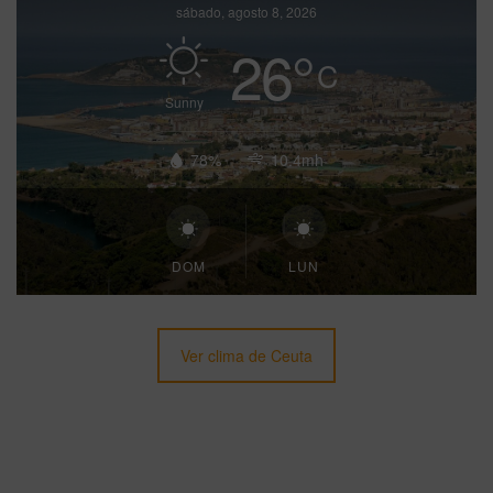
sábado, agosto 8, 2026
26
°
C
Sunny
78%
10.4mh
DOM
LUN
Ver clima de Ceuta