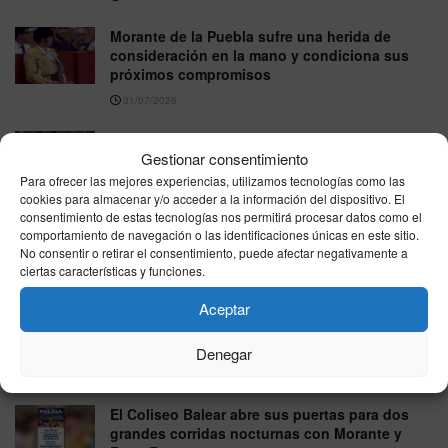
Morante de la Puebla sufre una herida de
consideración en la mano y condiciona sus
próximos compromisos
31/07/2026
Final de la Copa Chenel hoy en Las Ventas:
Gestionar consentimiento
toreros, horario y dónde verla gratis
Para ofrecer las mejores experiencias, utilizamos tecnologías como las
30/07/2026
cookies para almacenar y/o acceder a la información del dispositivo. El
consentimiento de estas tecnologías nos permitirá procesar datos como el
Los libros que inspiran a Rosalía y puedes leer
comportamiento de navegación o las identificaciones únicas en este sitio.
este verano: de Simone Weil a Ocean Vuong
No consentir o retirar el consentimiento, puede afectar negativamente a
ciertas características y funciones.
29/07/2026
Aceptar
Morante, Roca Rey y David de Miranda lideran
una Feria de Colombinas marcada por el
regreso de Miura
Denegar
27/07/2026
El Coliseo Balear abre sus puertas para dos
grandes corridas nocturnas con Morante y