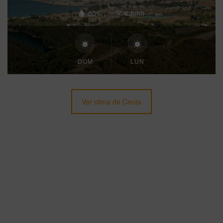
80%
6.8mh
DOM
LUN
Ver clima de Ceuta