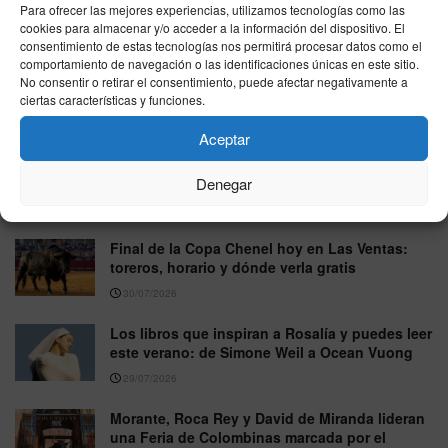
Para ofrecer las mejores experiencias, utilizamos tecnologías como las
cookies para almacenar y/o acceder a la información del dispositivo. El
Feria de la Albahaca de Huesca 2026: fechas,
consentimiento de estas tecnologías nos permitirá procesar datos como el
carteles y entradas para ver a Roca Rey,
comportamiento de navegación o las identificaciones únicas en este sitio.
Talavante y Emilio de Justo
No consentir o retirar el consentimiento, puede afectar negativamente a
ciertas características y funciones.
03/08/2026
Aceptar
Morante de la Puebla sufre una herida de
consideración en la mano y condiciona sus
próximos compromisos
Denegar
31/07/2026
Final de la Copa Chenel hoy en Las Ventas:
toreros, horario y dónde verla gratis
30/07/2026
Los libros que inspiran a Rosalía y puedes leer
este verano: de Simone Weil a Ocean Vuong
29/07/2026
Morante, Roca Rey y David de Miranda lideran
una Feria de Colombinas marcada por el