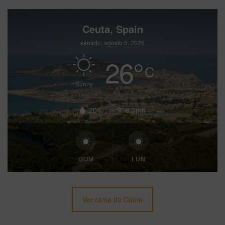
Ceuta, Spain
sábado, agosto 8, 2026
26
°
C
Sunny
70%
8.3mh
DOM
LUN
Ver clima de Ceuta