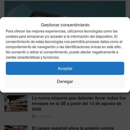
Gestionar consentimiento
Para ofrecer las mejores experiencias, utilizamos tecnologías como las
cookies para almacenar y/o acceder a la información del dispositivo. El
consentimiento de estas tecnologías nos permitirá procesar datos como el
precio gasolina Ceuta hoy, sábado 8 de agosto de 2026:
comportamiento de navegación o las identificaciones únicas en este sitio.
dónde está más barata
No consentir o retirar el consentimiento, puede afectar negativamente a
ciertas características y funciones.
08/08/2026
Aceptar
IBEX 35 a la baja este viernes 7 de agosto de
2026: cierra en 20.176 puntos
Denegar
07/08/2026
La nueva etiqueta que deberán llevar todos los
envases en la UE a partir del 12 de agosto de
2028
07/08/2026
El campo español eleva la presión contra