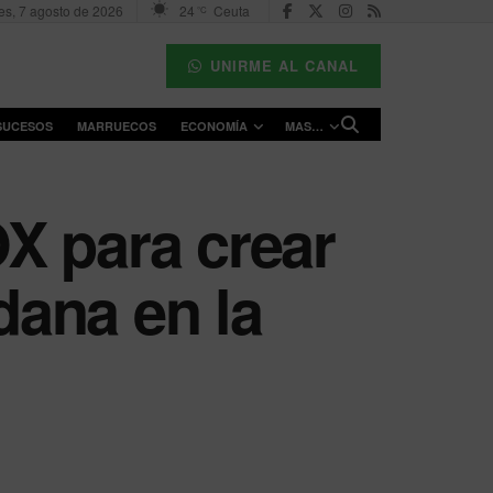
es, 7 agosto de 2026
24
Ceuta
°C
UNIRME AL CANAL
SUCESOS
MARRUECOS
ECONOMÍA
MAS…
X para crear
ana en la