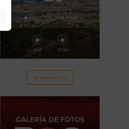
Sunny
77%
7.2mh
SÁB
DOM
Ver clima de Ceuta