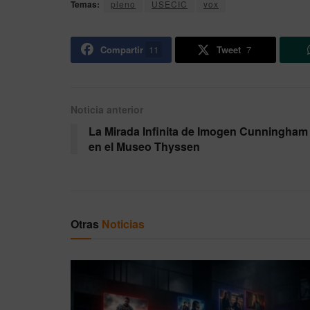
Temas:
pleno
USECIC
vox
Compartir
11
Tweet
7
Noticia anterior
La Mirada Infinita de Imogen Cunningham
en el Museo Thyssen
Otras
Noticias