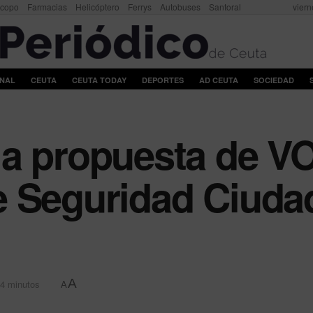
scopo
Farmacias
Helicóptero
Ferrys
Autobuses
Santoral
viern
ONAL
CEUTA
CEUTA TODAY
DEPORTES
AD CEUTA
SOCIEDAD
a propuesta de VO
 Seguridad Ciudad
A
 4 minutos
A