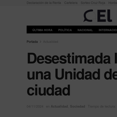
Declaración de la Renta
Cartelera
Sorteo Cruz Roja
Horó
ÚLTIMA HORA
POLÍTICA
NACIONAL
INTERNACI
Portada
Actualidad
Desestimada l
una Unidad de
ciudad
04/11/2024
en
Actualidad
,
Sociedad
Tiempo de lectura: