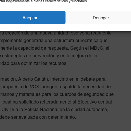
ctar negativamente a ciertas características y funciones.
ia”, y enfatizó que las presiones migratorias en Ceuta
Aceptar
Denegar
adicional de efectivos, sino de una gestión eficiente de
 la creación de una nueva unidad resolvería realmente
implemente generaría una estructura burocrática que
vamente la capacidad de respuesta. Según el MDyC, el
 estrategias de prevención y en la mejora de la
idad para optimizar los recursos.
rnación, Alberto Gaitán, intervino en el debate para
 la propuesta de VOX, aunque respaldó la necesidad de
manos y materiales para los cuerpos de seguridad que
local ha solicitado reiteradamente al Ejecutivo central
Civil y a la Policía Nacional en la ciudad autónoma,
 debe ser evaluada con detenimiento.