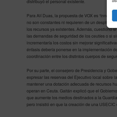
afe
distribuyó el personal existente.
Para Alí Duas, la propuesta de VOX es “innecesar
no son constantes ni requieren de un despliegue 
los recursos ya existentes. Además, cuestionó si
las demandas de seguridad de los ceutíes o si s
incrementaría los costos sin mejorar significati
énfasis debería ponerse en la implementación de
coordinación entre los distintos cuerpos de segur
Por su parte, el consejero de Presidencia y Gobe
expresar las reservas del Ejecutivo local sobre
mantener una dotación adecuada de recursos hu
operan en Ceuta. Gaitán explicó que el Gobierno 
que aumente los medios destinados a la Guardia 
pero insistió en que la creación de una USECIC