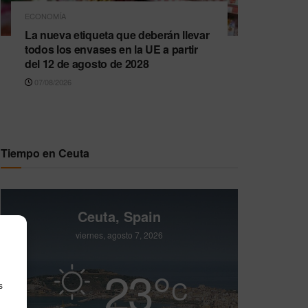
ECONOMÍA
La nueva etiqueta que deberán llevar
todos los envases en la UE a partir
del 12 de agosto de 2028
07/08/2026
Tiempo en Ceuta
Ceuta, Spain
viernes, agosto 7, 2026
23
°
C
s