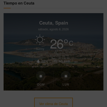
Tiempo en Ceuta
Ceuta, Spain
sábado, agosto 8, 2026
26
°
C
Sunny
78%
10.4mh
DOM
LUN
Ver clima de Ceuta