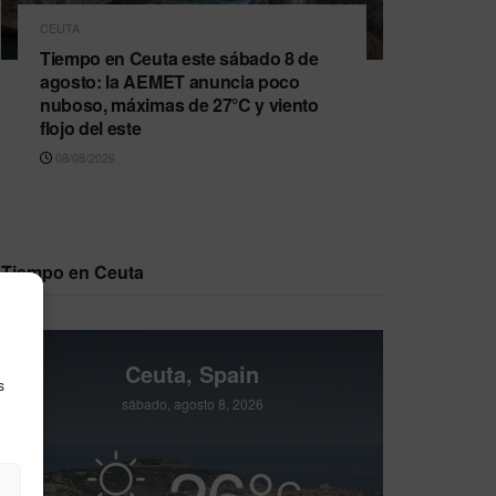
CEUTA
Tiempo en Ceuta este sábado 8 de
agosto: la AEMET anuncia poco
nuboso, máximas de 27°C y viento
flojo del este
08/08/2026
Tiempo en Ceuta
Ceuta, Spain
s
sábado, agosto 8, 2026
26
°
C