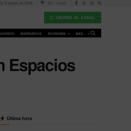
o, 8 agosto de 2026
26
Ceuta
°C
UNIRME AL CANAL
SUCESOS
MARRUECOS
ECONOMÍA
MAS…
án Espacios
Última hora