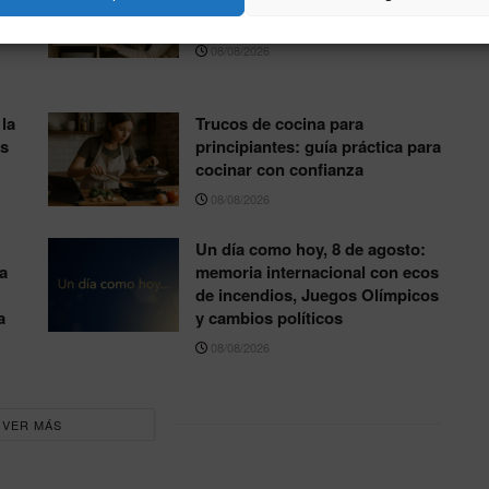
práctica y sencilla
08/08/2026
la
Trucos de cocina para
os
principiantes: guía práctica para
cocinar con confianza
08/08/2026
Un día como hoy, 8 de agosto:
a
memoria internacional con ecos
de incendios, Juegos Olímpicos
a
y cambios políticos
08/08/2026
VER MÁS