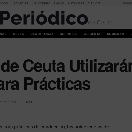
scopo
Farmacias
Helicóptero
Ferrys
Autobuses
Santoral
sábad
ONAL
CEUTA
CEUTA TODAY
DEPORTES
AD CEUTA
SOCIEDAD
de Ceuta Utilizar
ra Prácticas
A
 2 minutos
A
s para prácticas de conducción, las autoescuelas de