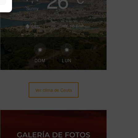
Sunny
68%
10.8mh
DOM
LUN
Ver clima de Ceuta