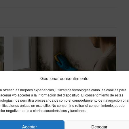
Gestionar consentimiento
Cómo eliminar la humedad y el moho del
baño: guía práctica y medidas para
a ofrecer las mejores experiencias, utilizamos tecnologías como las cookies para
acenar y/o acceder a la información del dispositivo. El consentimiento de estas
prevenirlos
nologías nos permitirá procesar datos como el comportamiento de navegación o la
08/08/2026
ntificaciones únicas en este sitio. No consentir o retirar el consentimiento, puede
ctar negativamente a ciertas características y funciones.
Cómo organizar el armario y
Aceptar
Denegar
aprovechar el espacio: guía