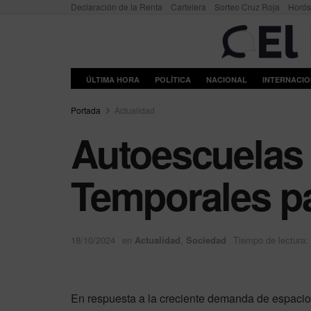
Declaración de la Renta
Cartelera
Sorteo Cruz Roja
Horó
ÚLTIMA HORA
POLÍTICA
NACIONAL
INTERNACI
Portada
Actualidad
Autoescuelas 
Temporales pa
18/10/2024
en
Actualidad
,
Sociedad
Tiempo de lectura:
En respuesta a la creciente demanda de espacio