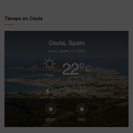
Tiempo en Ceuta
Ceuta, Spain
lunes, agosto 10, 2026
22
°
C
Clear
75%
15.8mh
MAR
MIÉ