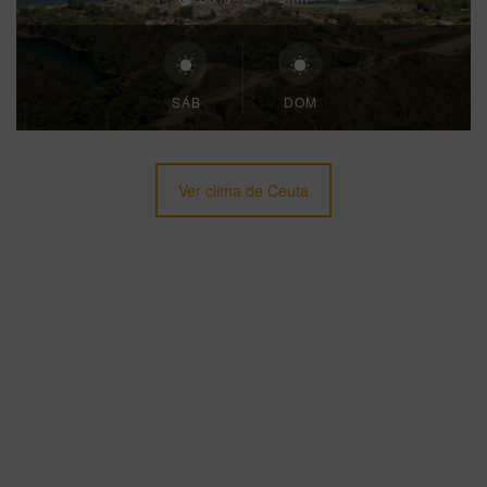
SÁB
DOM
Ver clima de Ceuta