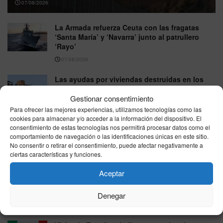
07/08/2026
La Armada refuerza Ceuta con las fragatas
‘Santa María’ y ‘Navarra’ junto al patrullero
‘Rayo’
07/08/2026
Las ayudas por viviendas destruidas en los
incendios llegan hasta 15.120 euros y exigen
Gestionar consentimiento
que sea la residencia habitual
Para ofrecer las mejores experiencias, utilizamos tecnologías como las
07/08/2026
cookies para almacenar y/o acceder a la información del dispositivo. El
consentimiento de estas tecnologías nos permitirá procesar datos como el
España se parte en dos este viernes: hasta 41
comportamiento de navegación o las identificaciones únicas en este sitio.
grados en el sur mientras el norte esquiva el
No consentir o retirar el consentimiento, puede afectar negativamente a
calor extremo
ciertas características y funciones.
07/08/2026
Aceptar
El tiempo en España hoy viernes 7 de agosto
de 2026: panorama por zonas
Denegar
07/08/2026