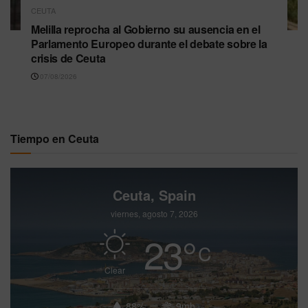
CEUTA
Melilla reprocha al Gobierno su ausencia en el
Parlamento Europeo durante el debate sobre la
crisis de Ceuta
07/08/2026
Tiempo en Ceuta
Ceuta, Spain
viernes, agosto 7, 2026
23
°
C
Clear
88%
9mh