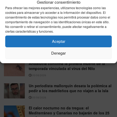
Gestionar consentimiento
Para ofrecer las mejores experiencias, utilizamos tecnologías como las
Multan a una pareja por mantener relaciones sexuales
cookies para almacenar y/o acceder a la información del dispositivo. El
mientras conducía por la A-7 en Marbella
consentimiento de estas tecnologías nos permitirá procesar datos como el
comportamiento de navegación o las identificaciones únicas en este sitio.
05/08/2026
No consentir o retirar el consentimiento, puede afectar negativamente a
ciertas características y funciones.
Jorge Rey y la AEMET apuntan a otro episodio
Aceptar
de calor en agosto, aunque todavía sin fecha
confirmada
Denegar
05/08/2026
Andalucía confirma la primera muerte de la
temporada vinculada al virus del Nilo
05/08/2026
Un periodista mallorquín desata la polémica al
pedir a los madrileños que no viajen a la isla
05/08/2026
El calor nocturno no da tregua: el
Mediterráneo y Canarias no bajarán de los 25