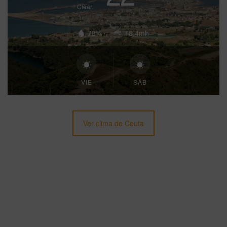
Clear
78%
18.4mh
VIE
SÁB
Ver clima de Ceuta