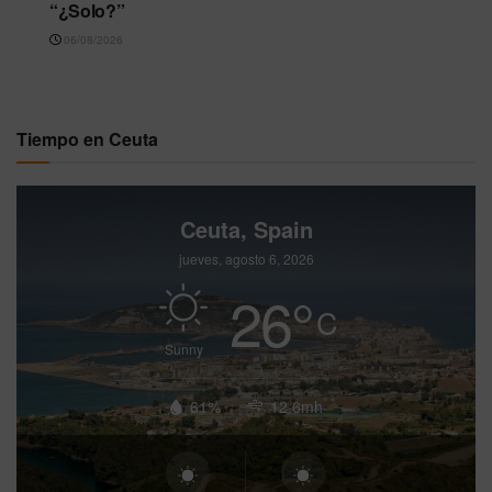
“¿Solo?”
06/08/2026
Tiempo en Ceuta
Ceuta, Spain
jueves, agosto 6, 2026
26
°
C
Sunny
61%
12.6mh