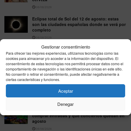
06/08/2026
Eclipse total de Sol del 12 de agosto: estas
son las ciudades españolas donde se verá por
completo
06/08/2026
Gestionar consentimiento
La sequía pone bajo presión a la energía
Para ofrecer las mejores experiencias, utilizamos tecnologías como las
nuclear: Hungría reduce su principal central y
cookies para almacenar y/o acceder a la información del dispositivo. El
España vigila sus reservas
consentimiento de estas tecnologías nos permitirá procesar datos como el
06/08/2026
comportamiento de navegación o las identificaciones únicas en este sitio.
No consentir o retirar el consentimiento, puede afectar negativamente a
NOAA eleva al 81% la probabilidad de un El
ciertas características y funciones.
Niño muy fuerte, pero los expertos piden
Aceptar
cautela ante los pronósticos extremos
06/08/2026
Denegar
Starlite Marbella 2026: cómo llegar, dónde
comprar entradas y qué conciertos quedan en
agosto
06/08/2026