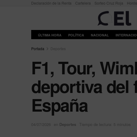
Declaración de la Renta
Cartelera
Sorteo Cruz Roja
Horó
ÚLTIMA HORA
POLÍTICA
NACIONAL
INTERNACI
Portada
Deportes
F1, Tour, Wim
deportiva del
España
04/07/2026
en
Deportes
Tiempo de lectura: 5 minutos