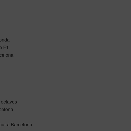
ronda
e F1
rcelona
 octavos
celona
our a Barcelona