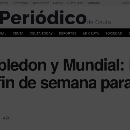
scopo
Farmacias
Helicóptero
Ferrys
Autobuses
Santoral
viern
ONAL
CEUTA
CEUTA TODAY
DEPORTES
AD CEUTA
SOCIEDAD
bledon y Mundial:
 fin de semana par
A
A