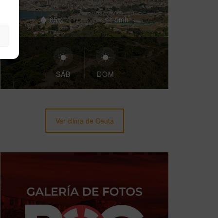
65%
9mh
SÁB
DOM
Ver clima de Ceuta