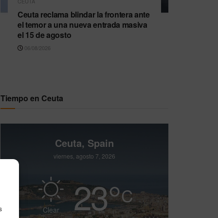
CEUTA
Ceuta reclama blindar la frontera ante
el temor a una nueva entrada masiva
el 15 de agosto
06/08/2026
Tiempo en Ceuta
Ceuta, Spain
viernes, agosto 7, 2026
23
°
C
s
Clear