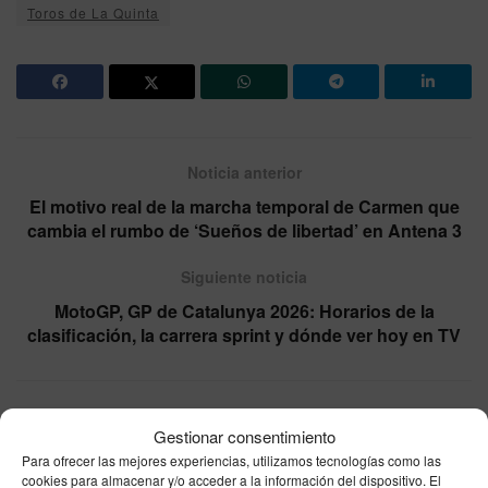
Toros de La Quinta
Noticia anterior
El motivo real de la marcha temporal de Carmen que
cambia el rumbo de ‘Sueños de libertad’ en Antena 3
Siguiente noticia
MotoGP, GP de Catalunya 2026: Horarios de la
clasificación, la carrera sprint y dónde ver hoy en TV
Otras
Noticias
Gestionar consentimiento
Para ofrecer las mejores experiencias, utilizamos tecnologías como las
cookies para almacenar y/o acceder a la información del dispositivo. El