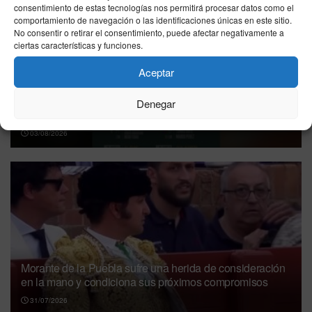
consentimiento de estas tecnologías nos permitirá procesar datos como el
comportamiento de navegación o las identificaciones únicas en este sitio.
No consentir o retirar el consentimiento, puede afectar negativamente a
ciertas características y funciones.
Aceptar
Feria de la Albahaca de Huesca 2026: fechas, carteles y
entradas para ver a Roca Rey, Talavante y Emilio de
Denegar
Justo
03/08/2026
Morante de la Puebla sufre una herida de consideración
en la mano y condiciona sus próximos compromisos
31/07/2026