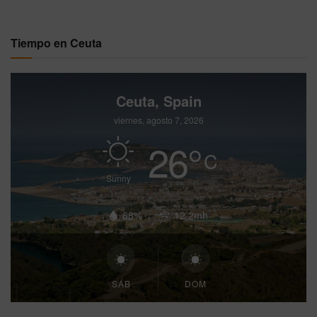
Tiempo en Ceuta
Ceuta, Spain
viernes, agosto 7, 2026
26
°
C
Sunny
68%
12.2mh
SÁB
DOM