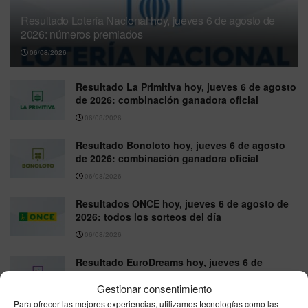
Resultado Lotería Nacional hoy, jueves 6 de agosto de
2026: números premiados
06/08/2026
Resultado La Primitiva hoy, jueves 6 de agosto
de 2026: combinación ganadora oficial
06/08/2026
Resultado Bonoloto hoy, jueves 6 de agosto
de 2026: combinación ganadora oficial
06/08/2026
Resultados ONCE hoy, jueves 6 de agosto de
2026: todos los sorteos del día
06/08/2026
Resultado EuroDreams hoy, jueves 6 de
agosto de 2026: combinación ganadora oficial
Gestionar consentimiento
06/08/2026
Para ofrecer las mejores experiencias, utilizamos tecnologías como las