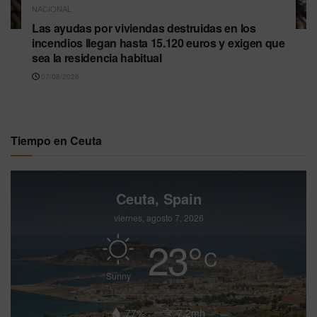
NACIONAL
Las ayudas por viviendas destruidas en los
incendios llegan hasta 15.120 euros y exigen que
sea la residencia habitual
07/08/2026
Tiempo en Ceuta
Ceuta, Spain
viernes, agosto 7, 2026
23
°
C
Sunny
77%
7.2mh