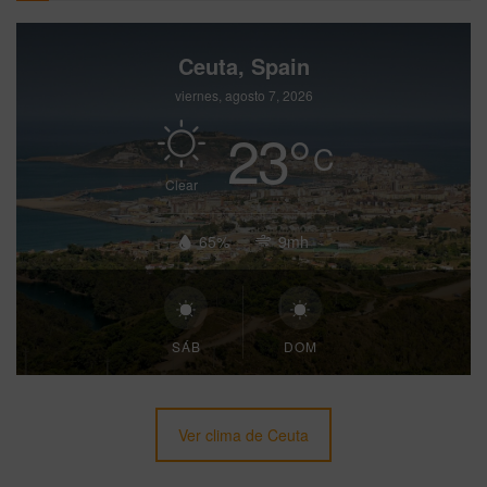
Ceuta, Spain
viernes, agosto 7, 2026
23
°
C
Clear
65%
9mh
SÁB
DOM
Ver clima de Ceuta