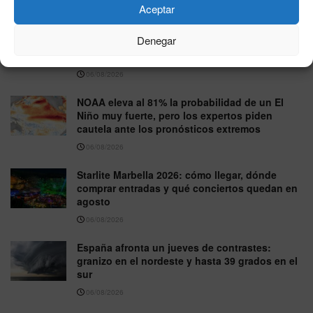
06/08/2026
Aceptar
La sequía pone bajo presión a la energía
Denegar
nuclear: Hungría reduce su principal central y
España vigila sus reservas
06/08/2026
NOAA eleva al 81% la probabilidad de un El
Niño muy fuerte, pero los expertos piden
cautela ante los pronósticos extremos
06/08/2026
Starlite Marbella 2026: cómo llegar, dónde
comprar entradas y qué conciertos quedan en
agosto
06/08/2026
España afronta un jueves de contrastes:
granizo en el nordeste y hasta 39 grados en el
sur
06/08/2026