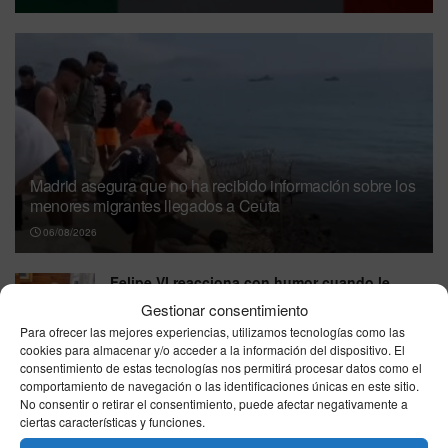
Madrid asegura que no ha recibido información sobre los
menores migrantes llegados a Ceuta
06/08/2026
Felipe VI reacciona con humor cuando le
llaman “el rey más guapo” mientras toma una
Gestionar consentimiento
cerveza
Para ofrecer las mejores experiencias, utilizamos tecnologías como las
06/08/2026
cookies para almacenar y/o acceder a la información del dispositivo. El
consentimiento de estas tecnologías nos permitirá procesar datos como el
Eclipse total de Sol del 12 de agosto: estas
comportamiento de navegación o las identificaciones únicas en este sitio.
son las ciudades españolas donde se verá por
No consentir o retirar el consentimiento, puede afectar negativamente a
ciertas características y funciones.
completo