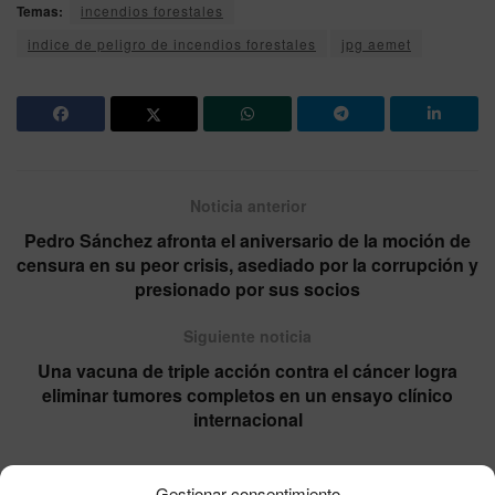
Temas:
incendios forestales
indice de peligro de incendios forestales
jpg aemet
Noticia anterior
Pedro Sánchez afronta el aniversario de la moción de
censura en su peor crisis, asediado por la corrupción y
presionado por sus socios
Siguiente noticia
Una vacuna de triple acción contra el cáncer logra
eliminar tumores completos en un ensayo clínico
internacional
Gestionar consentimiento