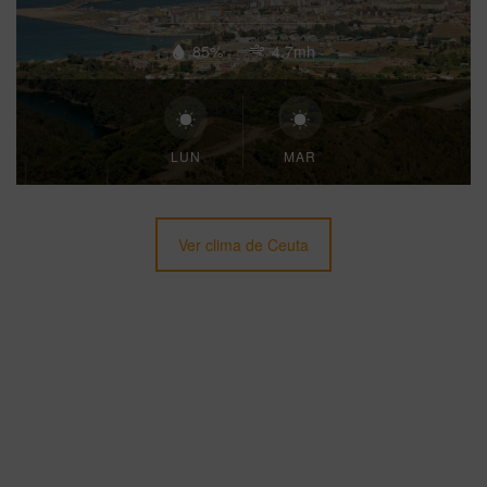
85%
4.7mh
LUN
MAR
Ver clima de Ceuta