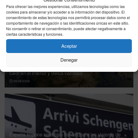
Otras
Noticias
Para ofrecer las mejores experiencias, utilizamos tecnologías como las
cookies para almacenar y/o acceder a la información del dispositivo. El
consentimiento de estas tecnologías nos permitirá procesar datos como el
comportamiento de navegación o las identificaciones únicas en este sitio.
No consentir o retirar el consentimiento, puede afectar negativamente a
ciertas características y funciones.
Aceptar
Denegar
El tiempo en España hoy domingo 9 de agosto de 2026:
calor en el interior y cielos variados
09/08/2026
España impone controles fronterizos a los viajeros de